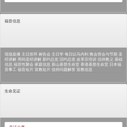
福音信息
现场直播
主日崇拜
祷告会
主日学
每日以马内利
教会营会与节期
圣
经讲解
周间圣经讲解
新约总览
旧约总览
改革宗培训
信仰教义
基础
信息
福音性聚会
家庭信息
新山基督生命堂
香港基督生命堂
日本福
音事工
福音短片
宣教短片
信仰问题解答
宣教信息
生命见证