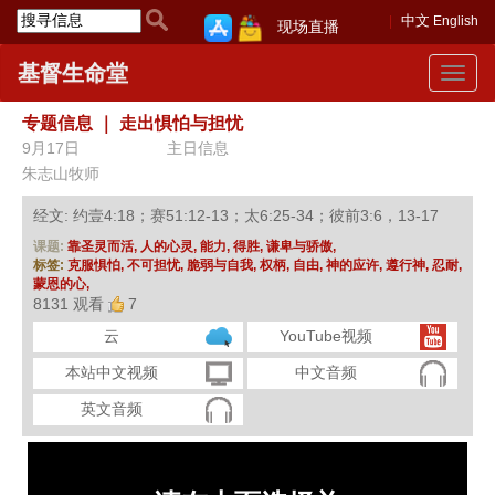
中文
English
现场直播
基督生命堂
Toggle
navigat
专题信息
｜
走出惧怕与担忧
9月17日
主日信息
朱志山牧师
经文: 约壹4:18；赛51:12-13；太6:25-34；彼前3:6，13-17
课题:
靠圣灵而活,
人的心灵,
能力,
得胜,
谦卑与骄傲,
标签:
克服惧怕,
不可担忧,
脆弱与自我,
权柄,
自由,
神的应许,
遵行神,
忍耐,
蒙恩的心,
8131 观看
7
云
YouTube视频
本站中文视频
中文音频
英文音频