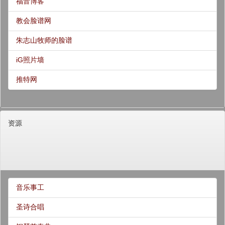
福音博客
教会脸谱网
朱志山牧师的脸谱
iG照片墙
推特网
资源
音乐事工
圣诗合唱