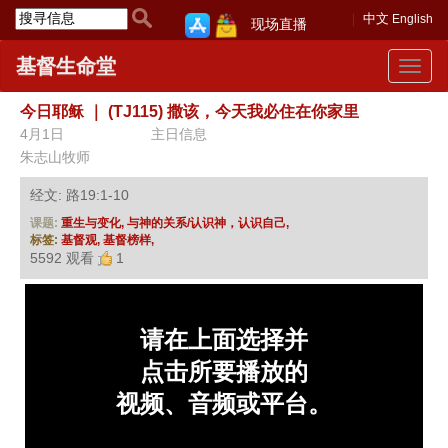
中文
English
现场直播
基督生命堂
Toggle
navigat
今日耶稣
｜
(TJ115) 撒该，今天我必住在你家里
4月1日
主日信息
朱志山牧师
经文: 路19:1-10
课题:
重生与变化,
与神的关系/认识神，认识自己,
标签:
基督观,
基督榜样,
5592 观看
1