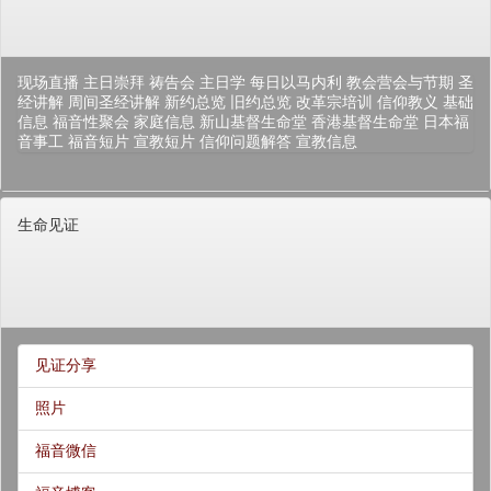
现场直播
主日崇拜
祷告会
主日学
每日以马内利
教会营会与节期
圣
经讲解
周间圣经讲解
新约总览
旧约总览
改革宗培训
信仰教义
基础
信息
福音性聚会
家庭信息
新山基督生命堂
香港基督生命堂
日本福
音事工
福音短片
宣教短片
信仰问题解答
宣教信息
生命见证
见证分享
照片
福音微信