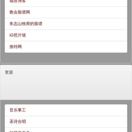
福音博客
教会脸谱网
朱志山牧师的脸谱
iG照片墙
推特网
资源
音乐事工
圣诗合唱