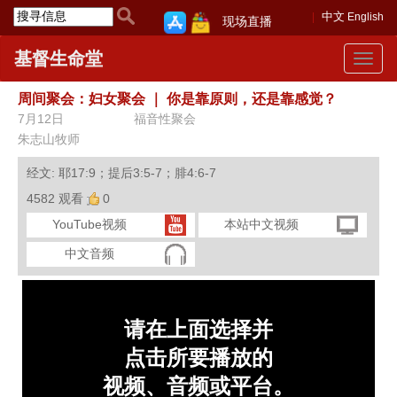
中文
English
现场直播
基督生命堂
Toggle
navigat
周间聚会：妇女聚会
｜
你是靠原则，还是靠感觉？
7月12日
福音性聚会
朱志山牧师
经文: 耶17:9；提后3:5-7；腓4:6-7
4582 观看
0
YouTube视频
本站中文视频
中文音频