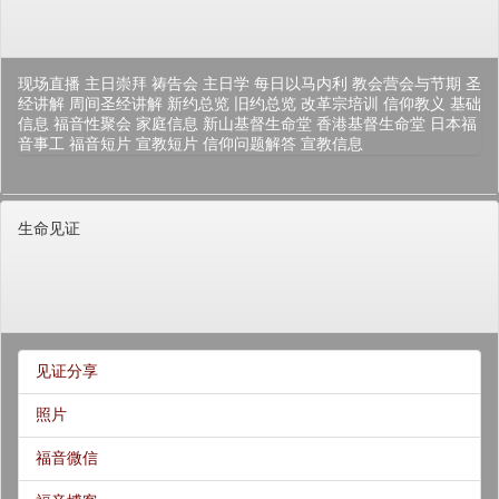
现场直播
主日崇拜
祷告会
主日学
每日以马内利
教会营会与节期
圣
经讲解
周间圣经讲解
新约总览
旧约总览
改革宗培训
信仰教义
基础
信息
福音性聚会
家庭信息
新山基督生命堂
香港基督生命堂
日本福
音事工
福音短片
宣教短片
信仰问题解答
宣教信息
生命见证
见证分享
照片
福音微信