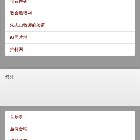
福音博客
教会脸谱网
朱志山牧师的脸谱
iG照片墙
推特网
资源
音乐事工
圣诗合唱