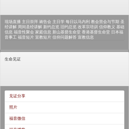
现场直播
主日崇拜
祷告会
主日学
每日以马内利
教会营会与节期
圣
经讲解
周间圣经讲解
新约总览
旧约总览
改革宗培训
信仰教义
基础
信息
福音性聚会
家庭信息
新山基督生命堂
香港基督生命堂
日本福
音事工
福音短片
宣教短片
信仰问题解答
宣教信息
生命见证
见证分享
照片
福音微信