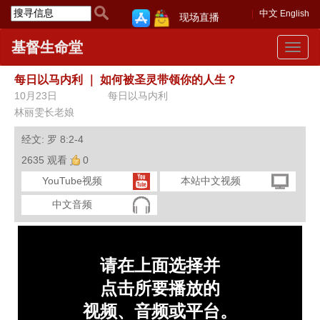
中文
English
现场直播
基督生命堂
Toggle
navigat
每日以马内利
｜
如何被圣灵带领你的人生？
10月23日
每日以马内利
林丽雯长老娘
经文: 罗 8:2-4
2635 观看
0
YouTube视频
本站中文视频
中文音频