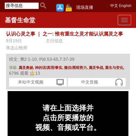
中文
English
现场直播
基督生命堂
Toggle
navigat
认识心灵之事
｜
之一: 惟有重生之灵才能认识属灵之事
9月19日
主日信息
朱志山牧师
经文: 弗2:1-10; 约6:53-65,7:37-39
课题:
属灵奥秘,
神的话/真理/事实,
撒但/黑暗势力,
属灵争战,
重生与变化,
6796 观看
13
本站中文视频
中文音频