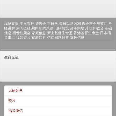
现场直播
主日崇拜
祷告会
主日学
每日以马内利
教会营会与节期
圣
经讲解
周间圣经讲解
新约总览
旧约总览
改革宗培训
信仰教义
基础
信息
福音性聚会
家庭信息
新山基督生命堂
香港基督生命堂
日本福
音事工
福音短片
宣教短片
信仰问题解答
宣教信息
生命见证
见证分享
照片
福音微信