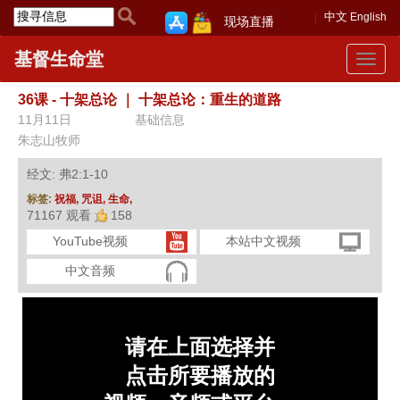
中文
English
现场直播
基督生命堂
Toggle
navigat
36课 - 十架总论
｜
十架总论：重生的道路
11月11日
基础信息
朱志山牧师
经文: 弗2:1-10
标签:
祝福,
咒诅,
生命,
71167 观看
158
YouTube视频
本站中文视频
中文音频