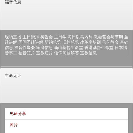
福音信息
现场直播
主日崇拜
祷告会
主日学
每日以马内利
教会营会与节期
圣
经讲解
周间圣经讲解
新约总览
旧约总览
改革宗培训
信仰教义
基础
信息
福音性聚会
家庭信息
新山基督生命堂
香港基督生命堂
日本福
音事工
福音短片
宣教短片
信仰问题解答
宣教信息
生命见证
见证分享
照片