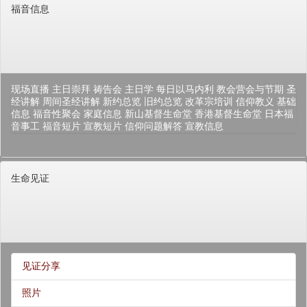
福音信息
现场直播
主日崇拜
祷告会
主日学
每日以马内利
教会营会与节期
圣
经讲解
周间圣经讲解
新约总览
旧约总览
改革宗培训
信仰教义
基础
信息
福音性聚会
家庭信息
新山基督生命堂
香港基督生命堂
日本福
音事工
福音短片
宣教短片
信仰问题解答
宣教信息
生命见证
见证分享
照片