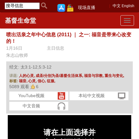
中文
English
现场直播
基督生命堂
Toggle
navigat
喷出活泉之年中心信息 (2011)
｜
之一: 福音是带来心改变
的！
1月16日
主日信息
朱志山牧师
经文: 太3:1-12,5:3-12
课题:
人的心灵,
成圣/分别为圣/基督生活体系,
福音与宗教,
重生与变化,
标签:
福音,
心灵,
信心,
征服,
5089 观看
6
YouTube视频
本站中文视频
中文音频