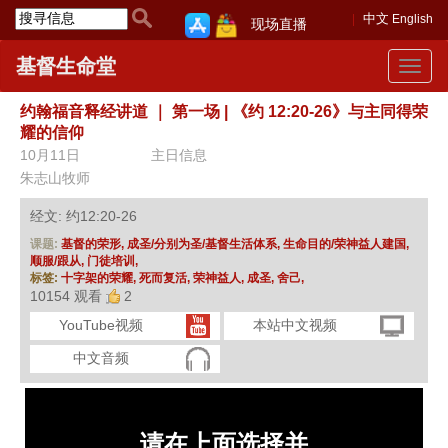
中文
English
现场直播
基督生命堂
Toggle
navigat
约翰福音释经讲道
｜
第一场 | 《约 12:20-26》与主同得荣
耀的信仰
10月11日
主日信息
朱志山牧师
经文: 约12:20-26
课题:
基督的荣形,
成圣/分别为圣/基督生活体系,
生命目的/荣神益人建国,
顺服/跟从,
门徒培训,
标签:
十字架的荣耀,
死而复活,
荣神益人,
成圣,
舍己,
10154 观看
2
YouTube视频
本站中文视频
中文音频