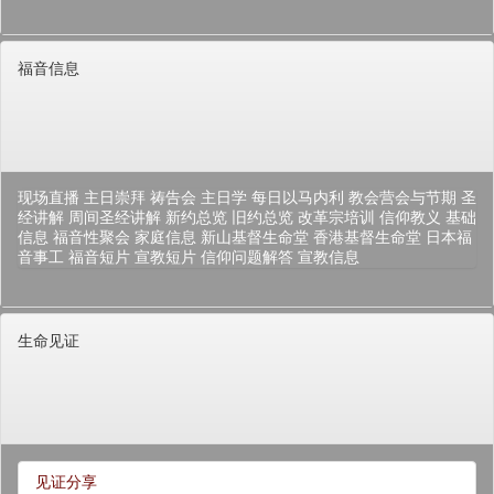
福音信息
现场直播
主日崇拜
祷告会
主日学
每日以马内利
教会营会与节期
圣
经讲解
周间圣经讲解
新约总览
旧约总览
改革宗培训
信仰教义
基础
信息
福音性聚会
家庭信息
新山基督生命堂
香港基督生命堂
日本福
音事工
福音短片
宣教短片
信仰问题解答
宣教信息
生命见证
见证分享