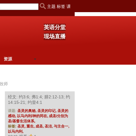
主题 标签 课
英语分堂
现场直播
资源
牧师
经文: 约3:6; 弗1:4; 腓2:12-13; 约
14:15-21; 约壹4:1
课题:
圣灵的奥秘,
圣灵的印记,
圣灵的
感动,
以马内利/神的同在,
成圣/分别为
圣/基督生活体系,
标签:
圣灵,
重生,
成圣,
圣洁,
与主合一,
以马内利,