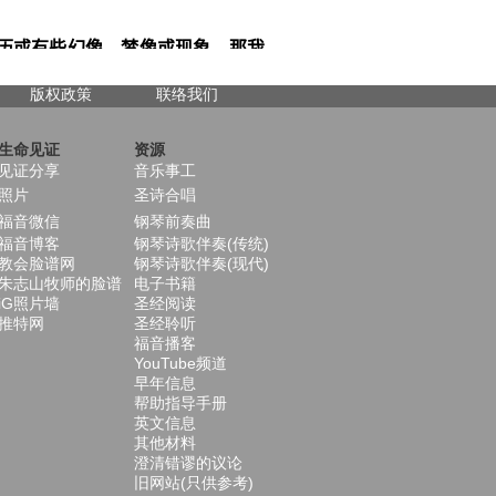
版权政策
联络我们
生命见证
资源
见证分享
音乐事工
照片
圣诗合唱
福音微信
钢琴前奏曲
福音博客
钢琴诗歌伴奏(传统)
教会脸谱网
钢琴诗歌伴奏(现代)
朱志山牧师的脸谱
电子书籍
iG照片墙
圣经阅读
推特网
圣经聆听
福音播客
YouTube频道
早年信息
帮助指导手册
英文信息
其他材料
澄清错谬的议论
旧网站(只供参考)