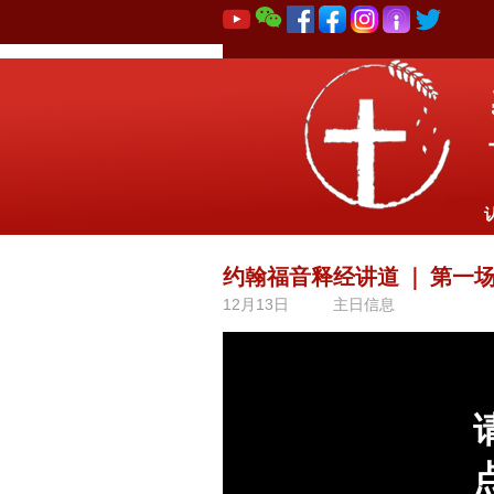
约翰福音释经讲道
｜
第一场
12月13日
主日信息