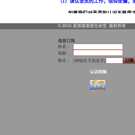
© 2015 新加坡基督生命堂. 版权
所有
信息订阅
姓名：
电邮：
验证：
(神独生子的名字)
认识耶稣