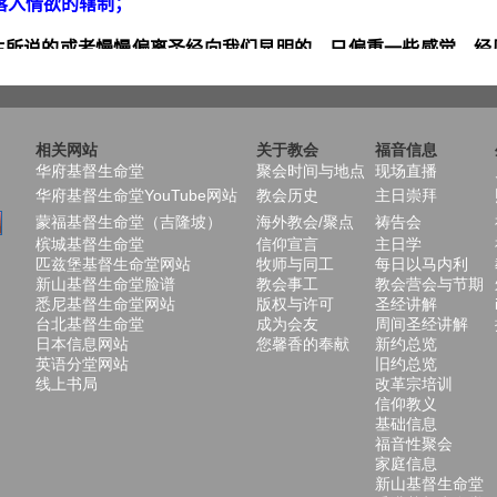
相关网站
关于教会
福音信息
华府基督生命堂
聚会时间与地点
现场直播
华府基督生命堂YouTube网站
教会历史
主日崇拜
蒙福基督生命堂（吉隆坡）
海外教会/聚点
祷告会
槟城基督生命堂
信仰宣言
主日学
匹兹堡基督生命堂网站
牧师与同工
每日以马内利
新山基督生命堂脸谱
教会事工
教会营会与节期
悉尼基督生命堂网站
版权与许可
圣经讲解
台北基督生命堂
成为会友
周间圣经讲解
日本信息网站
您馨香的奉献
新约总览
英语分堂网站
旧约总览
线上书局
改革宗培训
信仰教义
基础信息
福音性聚会
家庭信息
新山基督生命堂