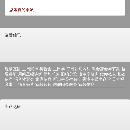
您馨香的奉献
福音信息
现场直播
主日崇拜
祷告会
主日学
每日以马内利
教会营会与节期
圣
经讲解
周间圣经讲解
新约总览
旧约总览
改革宗培训
信仰教义
基础
信息
福音性聚会
家庭信息
新山基督生命堂
香港基督生命堂
日本福
音事工
福音短片
宣教短片
信仰问题解答
宣教信息
生命见证