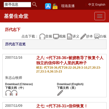
中文
English
现场直播
基督生命堂
Toggle
navigat
历代志下
点击下载：
音频
视频
讲义
抄本
白板
历代志下总览
2007/11/16
之八: <代下28-36>被掳教导了恢复个人
独立的信仰和个人里的真种子
经文: 代下28-36,代下28:22-26,29:3-10,27,30:23-
27,33:1-9,36:15-23
朱志山牧师
2007/11/09
之七: <代下28-31>信仰恢复！