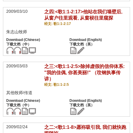
2009/03/10
之四:<歌1:1-2:17>他站在我们墙壁后,
从窗户往里观看, 从窗棂往里窥探
经文: 歌1:1-2:17
朱志山牧师
2009/03/03
之三:<歌1:1-2:5>除掉虚假的信仰体系:
"我的佳偶, 你甚美丽!" （玟钢执事传
讲）
经文: 歌1:1-2:5
其他牧师/传道
2009/02/24
之二:<歌1:1-8>愿袮吸引我, 我们就快跑