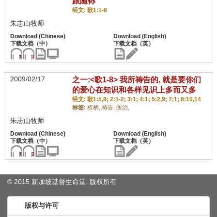
跟随袮
经文: 歌1:1-8
朱志山牧师
2009/02/17
之一:<歌1-8> 我所祷告的, 就是要你们
的爱心在知识和各样见识上多而又多
经文: 歌1:5,8; 2:1-2; 3:1; 4:1; 5:2,9; 7:1; 8:10,14
标签:
权柄,
祷告,
医治,
朱志山牧师
© 2015 新加坡基督生命堂. 版权
所有
版权与许可