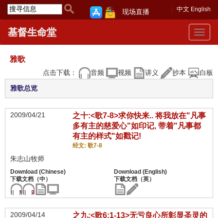
中文
English
现场直播
基督生命堂
Toggle
navigat
雅歌
点击下载：
音频
视频
讲义
抄本
白板
雅歌总览
2009/04/21
之十:<歌7-8>求你快来.. 将我放在"凡事
多有主的慈爱心"如印记, 带着"凡事都
有主的样式"如戳记!
经文: 歌7-8
朱志山牧师
2009/04/14
之九:<歌6:1-13>无亏良心所彰显圣灵的