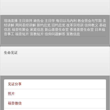
现场直播
主日崇拜
祷告会
主日学
每日以马内利
教会营会与节期
圣
经讲解
周间圣经讲解
新约总览
旧约总览
改革宗培训
信仰教义
基础
信息
福音性聚会
家庭信息
新山基督生命堂
香港基督生命堂
日本福
音事工
福音短片
宣教短片
信仰问题解答
宣教信息
生命见证
见证分享
照片
福音微信