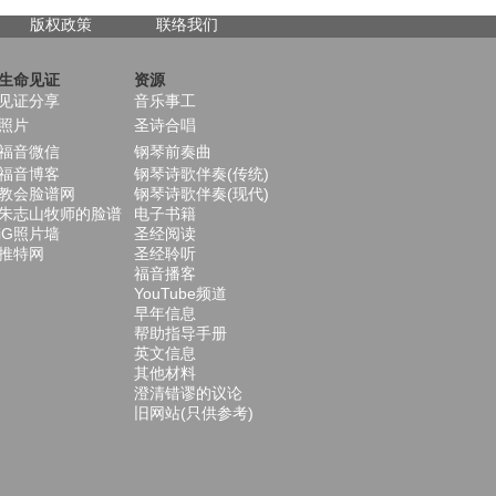
版权政策
联络我们
生命见证
资源
见证分享
音乐事工
照片
圣诗合唱
福音微信
钢琴前奏曲
福音博客
钢琴诗歌伴奏(传统)
教会脸谱网
钢琴诗歌伴奏(现代)
朱志山牧师的脸谱
电子书籍
iG照片墙
圣经阅读
推特网
圣经聆听
福音播客
YouTube频道
早年信息
帮助指导手册
英文信息
其他材料
澄清错谬的议论
旧网站(只供参考)