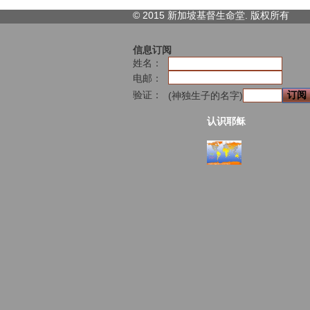
© 2015 新加坡基督生命堂. 版权
所有
信息订阅
姓名：
电邮：
验证：
(神独生子的名字)
认识耶稣