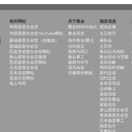
相关网站
关于教会
福音信息
华府基督生命堂
聚会时间与地点
现场直播
华府基督生命堂YouTube网站
教会历史
主日崇拜
蒙福基督生命堂（吉隆坡）
海外教会/聚点
祷告会
槟城基督生命堂
信仰宣言
主日学
匹兹堡基督生命堂网站
牧师与同工
每日以马内利
新山基督生命堂脸谱
教会事工
教会营会与节期
悉尼基督生命堂网站
版权与许可
圣经讲解
台北基督生命堂
成为会友
周间圣经讲解
日本信息网站
您馨香的奉献
新约总览
英语分堂网站
旧约总览
线上书局
改革宗培训
信仰教义
基础信息
福音性聚会
家庭信息
新山基督生命堂
香港基督生命堂
日本福音事工
福音短片
宣教短片