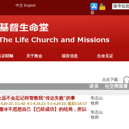
中文
English
题
认识耶稣
关于教会
福音信息
生命见证
点击下载：
讲员
社交网观看
的心永远不会忘记袮管教我“传达失败”的事
朱志山
牧师
4,20-22; 3:1-42; 4:1-6,10,13; 5:1-4,20-22; 提后3:16-17
> 耶路撒冷不思想自己【已经成功】的结局，所以
朱志山
牧师