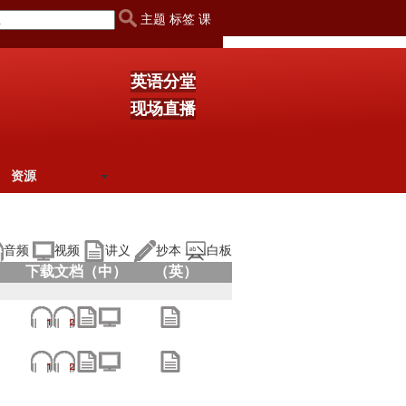
主题 标签 课
英语分堂
现场直播
资源
音频
视频
讲义
抄本
白板
下载文档（中）
（英）