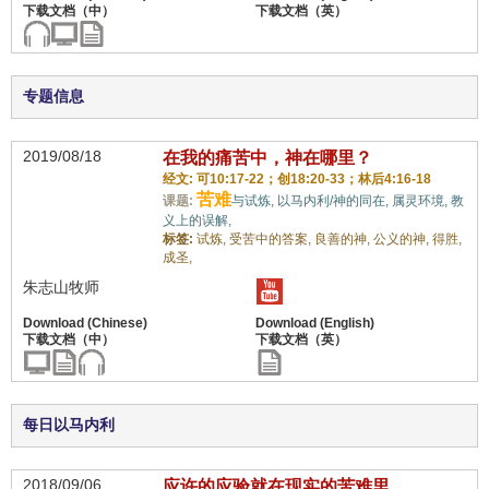
专题信息
2019/08/18
在我的痛苦中，神在哪里？
经文: 可10:17-22；创18:20-33；林后4:16-18
苦难
课题:
与试炼,
以马内利/神的同在,
属灵环境,
教
义上的误解,
标签:
试炼,
受苦中的答案,
良善的神,
公义的神,
得胜,
成圣,
朱志山牧师
每日以马内利
2018/09/06
应许的应验就在现实的苦难里