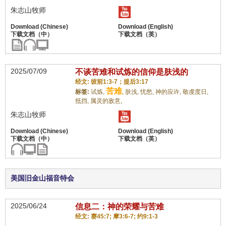
朱志山牧师
2025/07/09
不谈苦难和试炼的信仰是肤浅的
经文: 彼前1:3-7；提后3:17
苦难
标签:
试炼,
,
肤浅,
忧愁,
神的应许,
敬虔度日,
抵挡,
属灵的敌意,
朱志山牧师
美国旧金山福音特会
2025/06/24
信息二：神的荣耀与苦难
经文: 赛45:7; 摩3:6-7; 约9:1-3