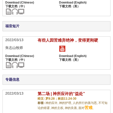
福音短片
2022/03/13
有些人因苦难弃绝神，变得更刚硬
朱志山牧师
专题信息
2022/03/13
第二场 | 神所应许的“益处”
经文: 罗8:28；林后11:24-30
标签:
神的应许,
神的护理,
人的所行的善与恶,
不可知
苦难
论的错谬,
神的主权,
神的良善,
面对
,