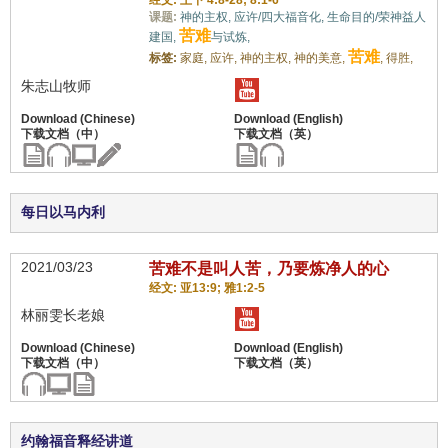
经文: 王下 4:8-28; 8:1-6
课题:
神的主权,
应许/四大福音化,
生命目的/荣神益人
苦难
建国,
与试炼,
苦难
标签:
家庭,
应许,
神的主权,
神的美意,
,
得胜,
朱志山牧师
每日以马内利
2021/03/23
苦难不是叫人苦，乃要炼净人的心
经文: 亚13:9; 雅1:2-5
林丽雯长老娘
约翰福音释经讲道