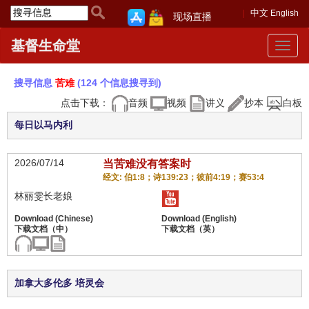
中文
English
现场直播
基督生命堂
Toggle
navigat
搜寻信息
苦难
(124 个信息搜寻到)
点击下载：
音频
视频
讲义
抄本
白板
每日以马内利
2026/07/14
当苦难没有答案时
经文: 伯1:8；诗139:23；彼前4:19；赛53:4
林丽雯长老娘
加拿大多伦多 培灵会