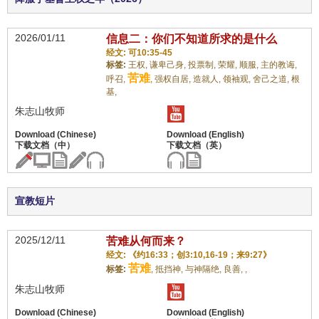
2026/01/11
信息二：你们不知道所求的是什么
经文: 可10:35-45
标签:
王权,
谦卑己身,
投票制,
荣耀,
顺服,
主的教诲,
苦难
呼召,
,
强权自居,
造就人,
领袖观,
舍己之道,
根
基,
朱志山牧师
宣教短片
2025/12/11
苦难从何而来？
经文: 《约16:33；创3:10,16-19；来9:27》
苦难
标签:
,
抵挡神,
与神隔绝,
良善,
,
朱志山牧师