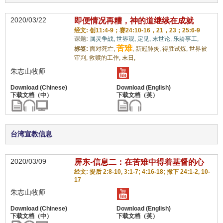
2020/03/22
即便情况再糟，神的道继续在成就
经文: 创11:4-9；赛24:10-16，21，23；25:6-9
课题:
属灵争战,
世界观,
定见,
末世论,
乐龄事工,
苦难
标签:
面对死亡,
,
新冠肺炎,
得胜试炼,
世界被
审判,
救赎的工作,
末日,
朱志山牧师
台湾宣教信息
2020/03/09
屏东-信息二：在苦难中得着基督的心
经文: 提后 2:8-10, 3:1-7; 4:16-18; 撒下 24:1-2, 10-
17
朱志山牧师