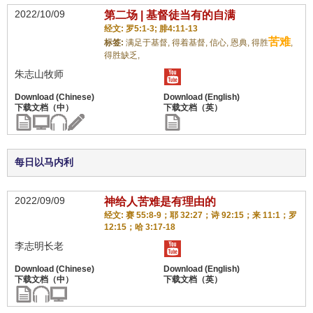
2022/10/09
第二场 | 基督徒当有的自满
经文: 罗5:1-3; 腓4:11-13
苦难
标签:
满足于基督,
得着基督,
信心,
恩典,
得胜
,
得胜缺乏,
朱志山牧师
每日以马内利
2022/09/09
神给人苦难是有理由的
经文: 赛 55:8-9；耶 32:27；诗 92:15；来 11:1；罗
12:15；哈 3:17-18
李志明长老