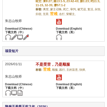
经文: 来9:27; 路13:1-5, 23:42-43; 腓1:23; 约11:3,
11-15, 32-35; 赛57:1-2
标签:
离世,
蒙主召唤,
死亡,
审判,
被咒诅,
复活,
永恒,
苦难
归宿,
无罪,
,
击打,
荣耀主,
朱志山牧师
福音短片
2026/01/11
不是受苦，乃是顺服
苦难
标签:
,
顺服,
践行,
主的旨意,
抉择,
朱志山牧师
降服于基督王权之年（2026）