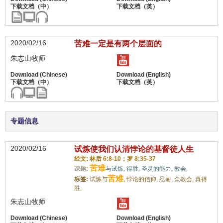
2020/02/16
苦难一定是有两个层面的
朱志山牧师
专题信息
2020/02/16
试炼使我们认清悖论的基督徒人生
经文: 林后 6:8-10；罗 8:35-37
苦难
课题:
与试炼,
得胜,
圣灵的能力,
教会,
苦难
标签:
试炼与
,
悖论的信仰,
忍耐,
众教会,
真得
胜,
朱志山牧师