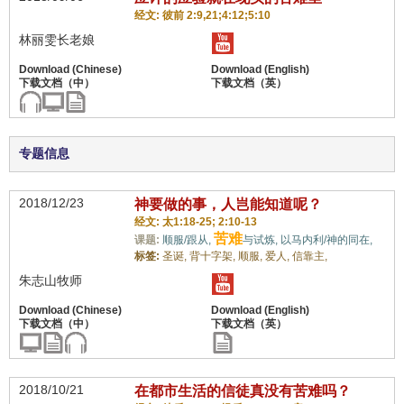
经文: 彼前 2:9,21;4:12;5:10
林丽雯长老娘
专题信息
2018/12/23
神要做的事，人岂能知道呢？
经文: 太1:18-25; 2:10-13
苦难
课题:
顺服/跟从,
与试炼,
以马内利/神的同在,
标签:
圣诞,
背十字架,
顺服,
爱人,
信靠主,
朱志山牧师
2018/10/21
在都市生活的信徒真没有苦难吗？