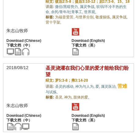
经文: 彼后2:5-8；提后3:10-12；启17:3-6、15、18
课题:
撒但/黑暗势力,
属灵争战,
软弱/不冷不热的生
命,
余民/青年/社青事工,
世界观,
标签:
为福音受苦,
与世界分别,
敬虔操练,
属灵争战,
背十字架,
朱志山牧师
2018/08/12
圣灵浇灌在我们心里的爱才能给我们盼
望
经文: 罗5:3-8；弗3:14-20
苦难
课题:
圣灵的感动,
神为与人为,
爱,
属灵医治,
与试炼,
标签:
圣灵,
神为,
肢体的爱,
朱志山牧师