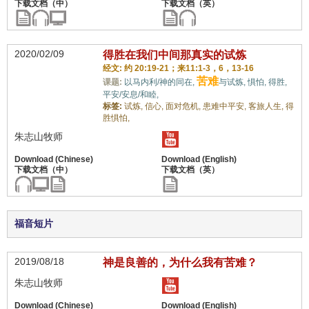
2020/02/09
得胜在我们中间那真实的试炼
经文: 约 20:19-21；来11:1-3，6，13-16
苦难
课题:
以马内利/神的同在,
与试炼,
惧怕,
得胜,
平安/安息/和睦,
标签:
试炼,
信心,
面对危机,
患难中平安,
客旅人生,
得
胜惧怕,
朱志山牧师
福音短片
2019/08/18
神是良善的，为什么我有苦难？
朱志山牧师