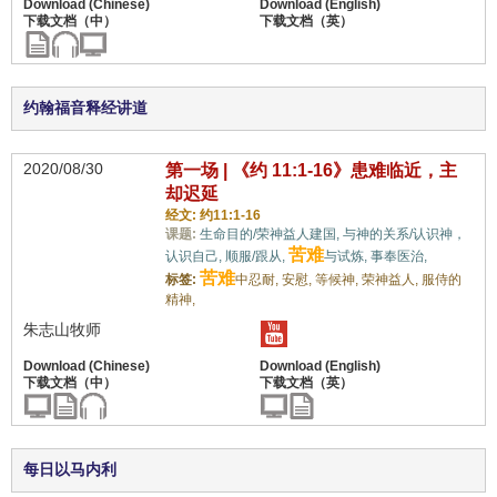
约翰福音释经讲道
2020/08/30
第一场 | 《约 11:1-16》患难临近，主
却迟延
经文: 约11:1-16
课题:
生命目的/荣神益人建国,
与神的关系/认识神，
苦难
认识自己,
顺服/跟从,
与试炼,
事奉医治,
苦难
标签:
中忍耐,
安慰,
等候神,
荣神益人,
服侍的
精神,
朱志山牧师
每日以马内利