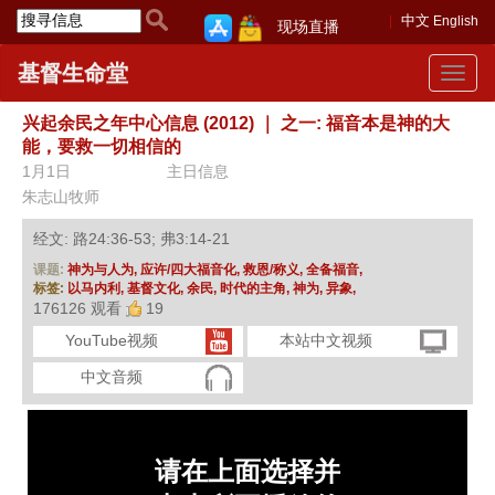
中文
English
现场直播
基督生命堂
Toggle
navigat
兴起余民之年中心信息 (2012)
｜
之一: 福音本是神的大
能，要救一切相信的
1月1日
主日信息
朱志山牧师
经文: 路24:36-53; 弗3:14-21
课题:
神为与人为,
应许/四大福音化,
救恩/称义,
全备福音,
标签:
以马内利,
基督文化,
余民,
时代的主角,
神为,
异象,
176126 观看
19
YouTube视频
本站中文视频
中文音频