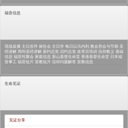
福音信息
现场直播
主日崇拜
祷告会
主日学
每日以马内利
教会营会与节期
圣
经讲解
周间圣经讲解
新约总览
旧约总览
改革宗培训
信仰教义
基础
信息
福音性聚会
家庭信息
新山基督生命堂
香港基督生命堂
日本福
音事工
福音短片
宣教短片
信仰问题解答
宣教信息
生命见证
见证分享