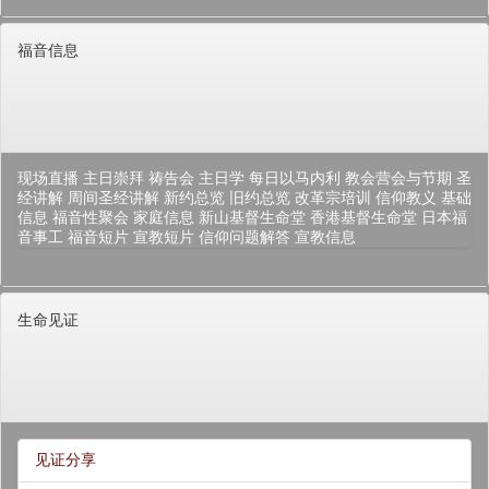
福音信息
现场直播
主日崇拜
祷告会
主日学
每日以马内利
教会营会与节期
圣
经讲解
周间圣经讲解
新约总览
旧约总览
改革宗培训
信仰教义
基础
信息
福音性聚会
家庭信息
新山基督生命堂
香港基督生命堂
日本福
音事工
福音短片
宣教短片
信仰问题解答
宣教信息
生命见证
见证分享