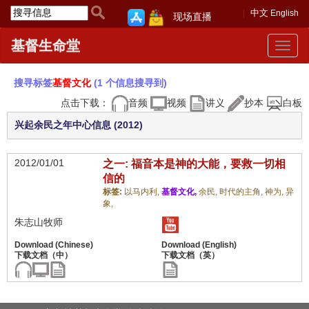
中文
English
现场直播
基督生命堂
Toggle
navigat
搜寻标签
基督文化
(1 个信息搜寻到)
点击下载：
音频
视频
讲义
抄本
白板
兴起余民之年中心信息 (2012)
2012/01/01
之一: 福音本是神的大能，要救一切相
信的
标签:
以马内利,
基督文化,
余民,
时代的主角,
神为,
异
象,
朱志山牧师