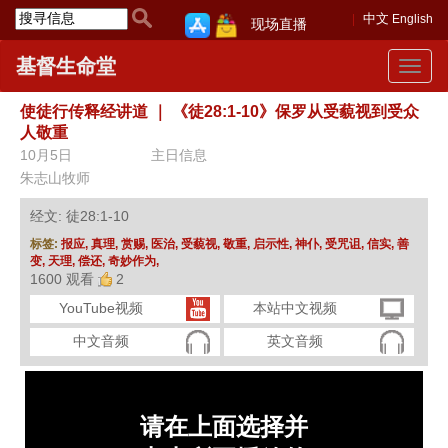
中文
English
现场直播
基督生命堂
Toggle
navigat
使徒行传释经讲道
｜
《徒28:1-10》保罗从受藐视到受众
人敬重
10月5日
主日信息
朱志山牧师
经文: 徒28:1-10
标签:
报应,
真理,
赏赐,
医治,
受藐视,
敬重,
启示性,
神仆,
受咒诅,
信实,
善
变,
天理,
偿还,
奇妙作为,
1600 观看
2
YouTube视频
本站中文视频
中文音频
英文音频