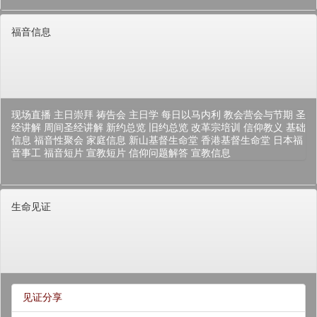
福音信息
现场直播
主日崇拜
祷告会
主日学
每日以马内利
教会营会与节期
圣
经讲解
周间圣经讲解
新约总览
旧约总览
改革宗培训
信仰教义
基础
信息
福音性聚会
家庭信息
新山基督生命堂
香港基督生命堂
日本福
音事工
福音短片
宣教短片
信仰问题解答
宣教信息
生命见证
见证分享