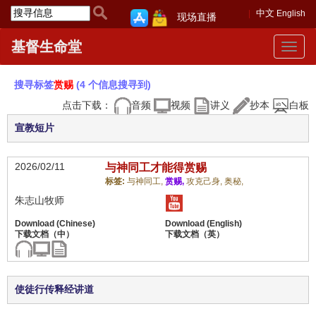
中文
English
现场直播
基督生命堂
Toggle
navigat
搜寻标签
赏赐
(4 个信息搜寻到)
点击下载：
音频
视频
讲义
抄本
白板
宣教短片
2026/02/11
与神同工才能得赏赐
标签:
与神同工,
赏赐,
攻克己身,
奥秘,
朱志山牧师
使徒行传释经讲道