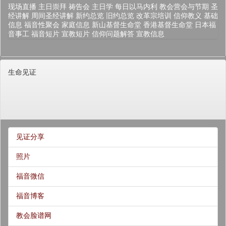
现场直播
主日崇拜
祷告会
主日学
每日以马内利
教会营会与节期
圣
经讲解
周间圣经讲解
新约总览
旧约总览
改革宗培训
信仰教义
基础
信息
福音性聚会
家庭信息
新山基督生命堂
香港基督生命堂
日本福
音事工
福音短片
宣教短片
信仰问题解答
宣教信息
生命见证
见证分享
照片
福音微信
福音博客
教会脸谱网