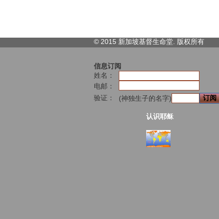
© 2015 新加坡基督生命堂. 版权
所有
信息订阅
姓名：
电邮：
验证：
(神独生子的名字)
认识耶稣