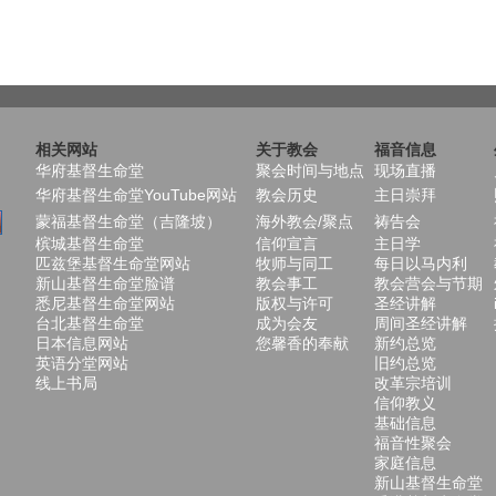
相关网站
关于教会
福音信息
华府基督生命堂
聚会时间与地点
现场直播
华府基督生命堂YouTube网站
教会历史
主日崇拜
蒙福基督生命堂（吉隆坡）
海外教会/聚点
祷告会
槟城基督生命堂
信仰宣言
主日学
匹兹堡基督生命堂网站
牧师与同工
每日以马内利
新山基督生命堂脸谱
教会事工
教会营会与节期
悉尼基督生命堂网站
版权与许可
圣经讲解
台北基督生命堂
成为会友
周间圣经讲解
日本信息网站
您馨香的奉献
新约总览
英语分堂网站
旧约总览
线上书局
改革宗培训
信仰教义
基础信息
福音性聚会
家庭信息
新山基督生命堂