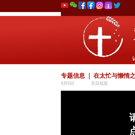
专题信息
｜
在太忙与懒惰
3月5日
主日信息