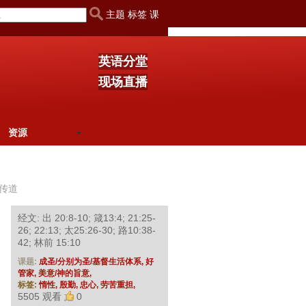
主题 标签 课
英语分堂
现场直播
资源
传道
经文: 出 20:8-10; 箴13:4; 21:25-
26; 22:13; 太25:26-30; 路10:38-
42; 林前 15:10
课题:
成圣/分别为圣/基督生活体系,
好
管家,
美意/神的旨意,
标签:
惰性,
殷勤,
忠心,
劳苦重担,
5505 观看
0