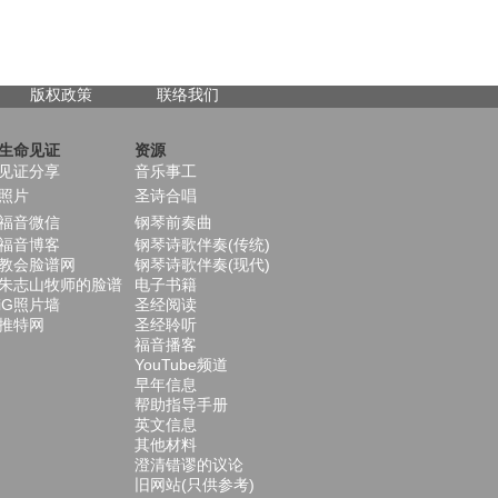
版权政策
联络我们
生命见证
资源
见证分享
音乐事工
照片
圣诗合唱
福音微信
钢琴前奏曲
福音博客
钢琴诗歌伴奏(传统)
教会脸谱网
钢琴诗歌伴奏(现代)
朱志山牧师的脸谱
电子书籍
iG照片墙
圣经阅读
推特网
圣经聆听
福音播客
YouTube频道
早年信息
帮助指导手册
英文信息
其他材料
澄清错谬的议论
旧网站(只供参考)