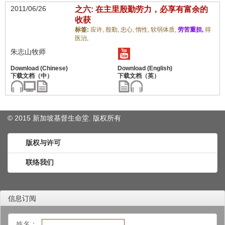
2011/06/26
之六: 在主里殷勤劳力，必享有富余的
收获
标签:
应许,
殷勤,
忠心,
惰性,
软弱体质,
劳苦重担,
得
医治,
朱志山牧师
© 2015 新加坡基督生命堂. 版权
所有
版权与许可
联络我们
信息订阅
姓名：