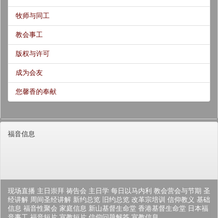
牧师与同工
教会事工
版权与许可
成为会友
您馨香的奉献
福音信息
现场直播
主日崇拜
祷告会
主日学
每日以马内利
教会营会与节期
圣
经讲解
周间圣经讲解
新约总览
旧约总览
改革宗培训
信仰教义
基础
信息
福音性聚会
家庭信息
新山基督生命堂
香港基督生命堂
日本福
音事工
福音短片
宣教短片
信仰问题解答
宣教信息