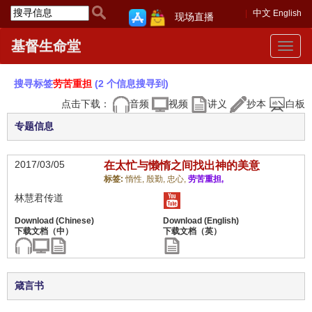
中文
English
现场直播
基督生命堂
Toggle
navigat
搜寻标签
劳苦重担
(2 个信息搜寻到)
点击下载：
音频
视频
讲义
抄本
白板
专题信息
2017/03/05
在太忙与懒惰之间找出神的美意
标签:
惰性,
殷勤,
忠心,
劳苦重担,
林慧君传道
箴言书