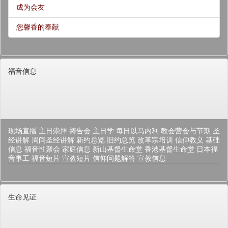
成为会友
您馨香的奉献
福音信息
现场直播
主日崇拜
祷告会
主日学
每日以马内利
教会营会与节期
圣
经讲解
周间圣经讲解
新约总览
旧约总览
改革宗培训
信仰教义
基础
信息
福音性聚会
家庭信息
新山基督生命堂
香港基督生命堂
日本福
音事工
福音短片
宣教短片
信仰问题解答
宣教信息
生命见证