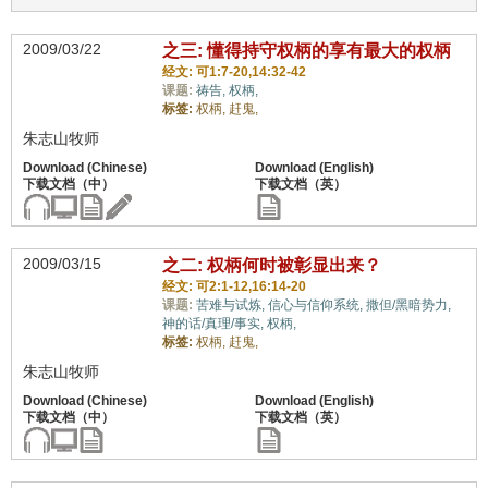
2009/03/22
之三: 懂得持守权柄的享有最大的权柄
经文: 可1:7-20,14:32-42
课题:
祷告,
权柄,
标签:
权柄,
赶鬼,
朱志山牧师
2009/03/15
之二: 权柄何时被彰显出来？
经文: 可2:1-12,16:14-20
课题:
苦难与试炼,
信心与信仰系统,
撒但/黑暗势力,
神的话/真理/事实,
权柄,
标签:
权柄,
赶鬼,
朱志山牧师