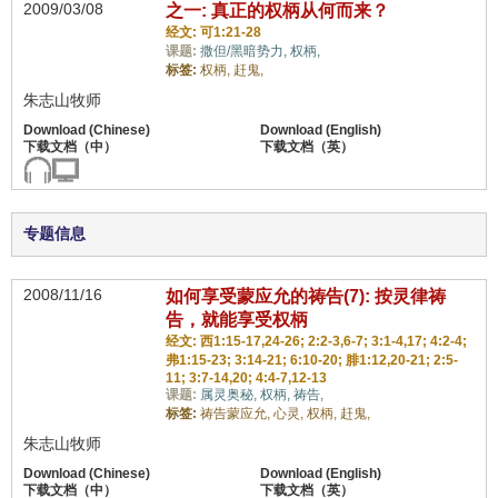
2009/03/08
之一: 真正的权柄从何而来？
经文: 可1:21-28
课题:
撒但/黑暗势力,
权柄,
标签:
权柄,
赶鬼,
朱志山牧师
专题信息
2008/11/16
如何享受蒙应允的祷告(7): 按灵律祷
告，就能享受权柄
经文: 西1:15-17,24-26; 2:2-3,6-7; 3:1-4,17; 4:2-4;
弗1:15-23; 3:14-21; 6:10-20; 腓1:12,20-21; 2:5-
11; 3:7-14,20; 4:4-7,12-13
课题:
属灵奥秘,
权柄,
祷告,
标签:
祷告蒙应允,
心灵,
权柄,
赶鬼,
朱志山牧师