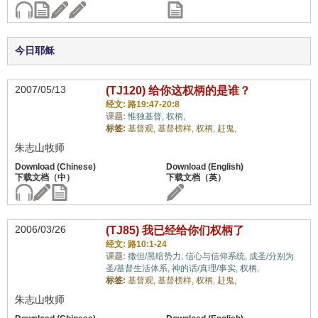
今日耶稣
2007/05/13
(TJ120) 给你这权柄的是谁？
经文: 路19:47-20:8
课题:
惟独基督,
权柄,
标签:
基督观,
基督榜样,
权柄,
赶鬼,
朱志山牧师
2006/03/26
(TJ85) 我已经给你们权柄了
经文: 路10:1-24
课题:
撒但/黑暗势力,
信心与信仰系统,
成圣/分别为
圣/基督生活体系,
神的话/真理/事实,
权柄,
标签:
基督观,
基督榜样,
权柄,
赶鬼,
朱志山牧师