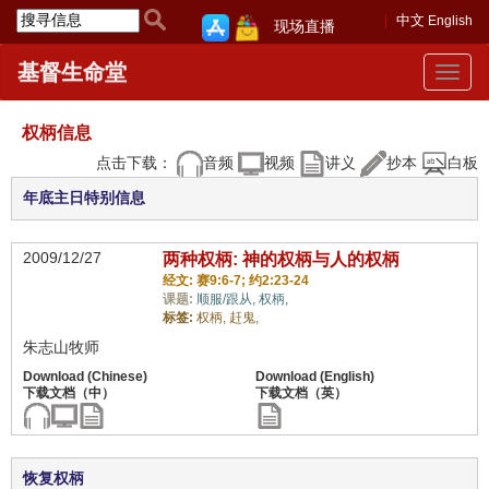
中文
English
现场直播
基督生命堂
Toggle
navigat
权柄信息
点击下载：
音频
视频
讲义
抄本
白板
年底主日特别信息
2009/12/27
两种权柄: 神的权柄与人的权柄
经文: 赛9:6-7; 约2:23-24
课题:
顺服/跟从,
权柄,
标签:
权柄,
赶鬼,
朱志山牧师
恢复权柄