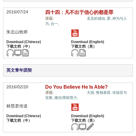
2016/07/24
四十四：凡不出于信心的都是罪
信心与信仰系统,
课题:
圣灵的感动,
爱,
神为与人
为,
合一,
朱志山牧师
英文青年团契
2016/02/20
Do You Believe He Is Able?
信心与信仰系统,
课题:
天国,
惟独基督,
传福音与
宣教,
撒但/黑暗势力,
林慧君传道