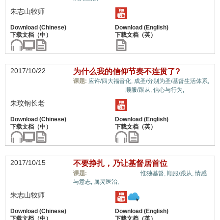
朱志山牧师
2017/10/22
为什么我的信仰节奏不连贯了?
课题:
应许/四大福音化,
成圣/分别为圣/基督生活体系,
信心与信仰系统,
顺服/跟从,
信心与行为,
朱玟钢长老
2017/10/15
不要挣扎，乃让基督居首位
信心与信仰系统,
课题:
惟独基督,
顺服/跟从,
情感
与意志,
属灵医治,
朱志山牧师