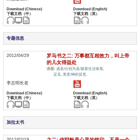
专题信息
2012/04/29
罗马书之二: 万事都互相效力，叫上帝
的儿女得益处
信心与信仰系
课题:
成圣/分别为圣/基督生活体系,
统,
定见,
美意/神的旨意,
李志明长老
加拉太书
2012/02/19
之二: 信耶稣是心灵的烙印，不是一个