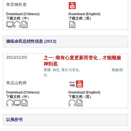
朱玟钢长老
操练余民总结性信息 (2013)
2013/11/03
之一: 唯有心意更新而变化，才能顺服
神到底
信心与信仰系统,
课题:
祷告,
重生与变化,
顺服/跟
从,
朱志山牧师
以弗所书