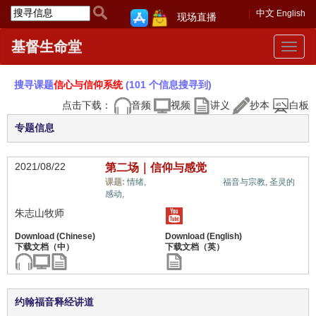
中文
English
现场直播
基督生命堂
Toggle
navigat
搜寻课题
信心与信仰系统
(101 个信息搜寻到)
点击下载：
音频
视频
讲义
抄本
白板
专题信息
2021/08/22
第二场｜信仰与感觉
信心与信仰系统,
课题:
情绪,
福音与宗教,
圣灵的
感动,
朱志山牧师
约翰福音释经讲道