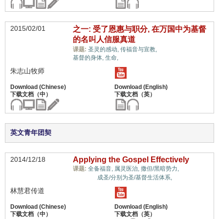
2015/02/01
之一: 受了恩惠与职分, 在万国中为基督
的名叫人信服真道
信心与信仰系统,
课题:
圣灵的感动,
传福音与宣教,
基督的身体,
生命,
朱志山牧师
英文青年团契
2014/12/18
Applying the Gospel Effectively
信心与信
课题:
全备福音,
属灵医治,
撒但/黑暗势力,
仰系统,
成圣/分别为圣/基督生活体系,
林慧君传道