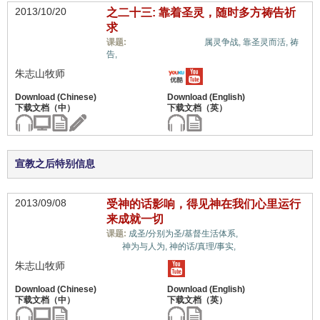
2013/10/20
之二十三: 靠着圣灵，随时多方祷告祈
求
信心与信仰系统,
课题:
属灵争战,
靠圣灵而活,
祷
告,
朱志山牧师
宣教之后特别信息
2013/09/08
受神的话影响，得见神在我们心里运行
来成就一切
信心与信仰系
课题:
成圣/分别为圣/基督生活体系,
统,
神为与人为,
神的话/真理/事实,
朱志山牧师