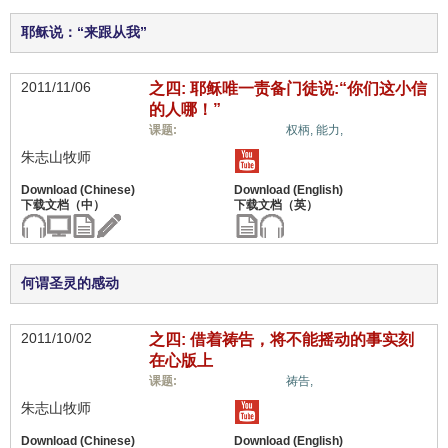
耶稣说：“来跟从我”
2011/11/06
之四: 耶稣唯一责备门徒说:“你们这小信
的人哪！”
信心与信仰系统,
课题:
权柄,
能力,
朱志山牧师
何谓圣灵的感动
2011/10/02
之四: 借着祷告，将不能摇动的事实刻
在心版上
信心与信仰系统,
课题:
祷告,
朱志山牧师