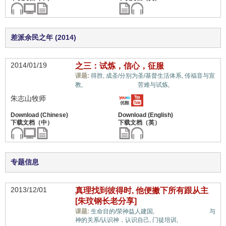
差派余民之年 (2014)
2014/01/19
之三：试炼，信心，征服
课题:
得胜,
成圣/分别为圣/基督生活体系,
传福音与宣
信心与信仰系统,
教,
苦难与试炼,
朱志山牧师
专题信息
2013/12/01
真理找到彼得时, 他便撇下所有跟从主
[朱玟钢长老分享]
信心与信仰系统,
课题:
生命目的/荣神益人建国,
与
神的关系/认识神，认识自己,
门徒培训,