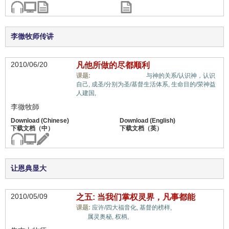
李徹牧师传讲
2010/06/20
凡他所做的尽都顺利
信心与信仰系统,
课题:
与神的关系/认识神，认识
自己,
成圣/分别为圣/基督生活体系,
生命目的/荣神益
人建国,
李徹牧師
让恩典显大
2010/05/09
之五: 当我们掌权灵界，凡事都能
信心与信仰系
课题:
应许/四大福音化,
基督的榜样,
统,
属灵奥秘,
权柄,