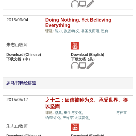
2015/06/04
Doing Nothing, Yet Believing
Everything
信心与信
课题:
能力,
救恩/称义,
靠圣灵而活,
恩典,
仰系统,
朱志山牧师
罗马书释经讲道
2015/05/17
之十二：因信被称为义、承受世界、得
以坚固
信心与信仰系统,
课题:
恩典,
重生与变化,
与神立
约/应许化,
应许/四大福音化,
朱志山牧师