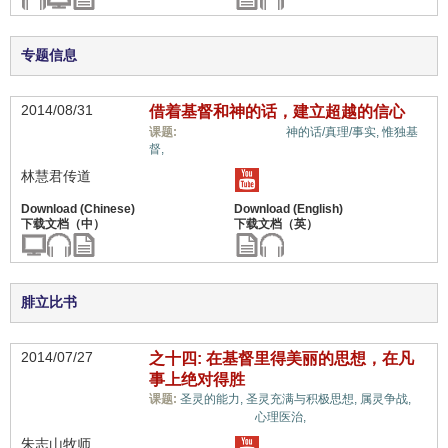
专题信息
2014/08/31
借着基督和神的话，建立超越的信心
信心与信仰系统,
课题:
神的话/真理/事实,
惟独基
督,
林慧君传道
腓立比书
2014/07/27
之十四: 在基督里得美丽的思想，在凡
事上绝对得胜
课题:
圣灵的能力,
圣灵充满与积极思想,
属灵争战,
信心与信仰系统,
心理医治,
朱志山牧师