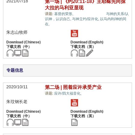
2021/07/18
第一场 | 《约20:11-18》主耶稣先向抹
大拉的马利亚显现
信心与信仰系统,
课题:
基督的荣形,
与神的关系/认
识神，认识自己,
与神立约/应许化,
以马内利/神的同
在,
朱志山牧师
专题信息
2020/10/11
第二场 | 照着应许承受产业
信心与信仰系统,
课题:
应许/四大福音化,
朱玟钢长老