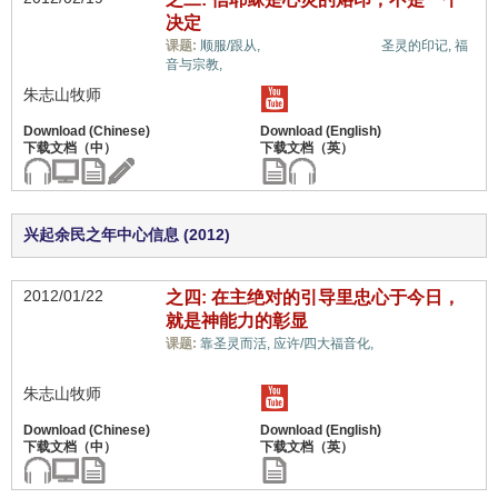
决定
信心与信仰系统,
课题:
顺服/跟从,
圣灵的印记,
福
音与宗教,
朱志山牧师
兴起余民之年中心信息 (2012)
2012/01/22
之四: 在主绝对的引导里忠心于今日，
就是神能力的彰显
信心与信仰系
课题:
靠圣灵而活,
应许/四大福音化,
统,
朱志山牧师