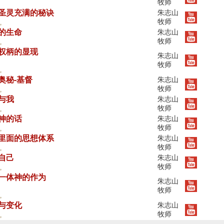
牧师
持圣灵充满的秘诀
朱志山
牧师
,
灵的生命
朱志山
牧师
,
督权柄的显现
朱志山
牧师
,
奥秘-基督
朱志山
牧师
,
与我
朱志山
牧师
,
复神的话
朱志山
牧师
,
神里面的思想体系
朱志山
牧师
,
自己
朱志山
牧师
,
位一体神的作为
朱志山
牧师
,
生与变化
朱志山
牧师
,