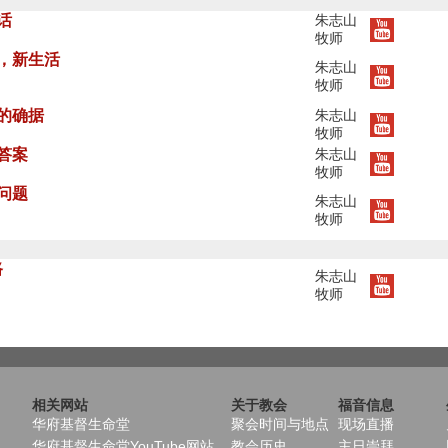
话
朱志山
牧师
命，新生活
朱志山
牧师
女的确据
朱志山
牧师
答案
朱志山
牧师
问题
朱志山
牧师
路
朱志山
牧师
相关网站
关于教会
福音信息
华府基督生命堂
聚会时间与地点
现场直播
华府基督生命堂YouTube网站
教会历史
主日崇拜