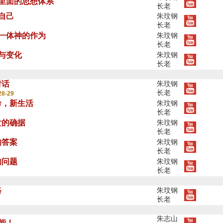
神里面的思想体系
长老
自己
朱玟钢
长老
位一体神的作为
朱玟钢
长老
生与变化
朱玟钢
长老
对话
朱玟钢
长老
28-29
命，新生活
朱玟钢
长老
女的确据
朱玟钢
长老
的答案
朱玟钢
长老
的问题
朱玟钢
长老
路
朱玟钢
长老
朱志山
能！