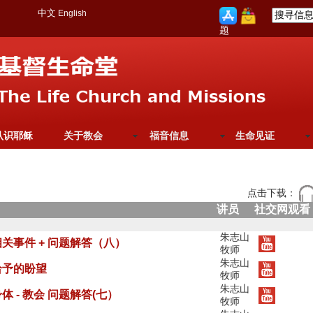
中文
English
题
认识耶稣
关于教会
福音信息
生命见证
点击下载：
讲员
社交网观看
朱志山
关事件 + 问题解答（八）
牧师
朱志山
给予的盼望
牧师
朱志山
 - 教会 问题解答(七）
牧师