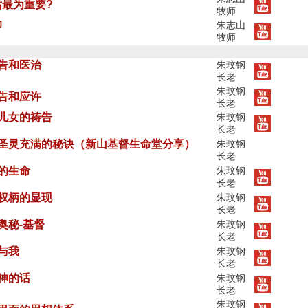
最为重要?
牧师
仰
朱志山
牧师
祷告和医治
朱玟钢
长老
朱玟钢
祷告和应许
长老
神儿女的祷告
朱玟钢
长老
持圣灵充满的秘诀（新山基督生命堂分享）
朱玟钢
长老
灵的生命
朱玟钢
长老
督权柄的显现
朱玟钢
长老
奥秘-基督
朱玟钢
长老
与我
朱玟钢
长老
复神的话
朱玟钢
长老
朱玟钢