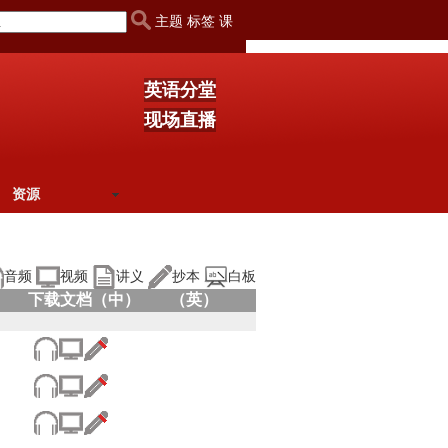
主题 标签 课
英语分堂
现场直播
资源
音频
视频
讲义
抄本
白板
下载文档（中）
（英）