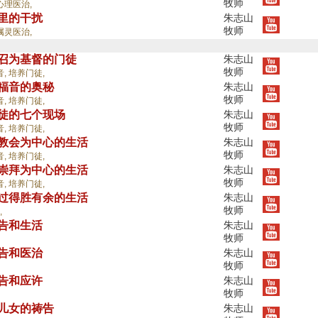
牧师
心理医治,
灵里的干扰
朱志山
牧师
属灵医治,
蒙召为基督的门徒
朱志山
牧师
音,
培养门徒,
传福音的奥秘
朱志山
牧师
音,
培养门徒,
圣徒的七个现场
朱志山
牧师
音,
培养门徒,
以教会为中心的生活
朱志山
牧师
音,
培养门徒,
以崇拜为中心的生活
朱志山
牧师
音,
培养门徒,
要过得胜有余的生活
朱志山
牧师
,
祷告和生活
朱志山
牧师
祷告和医治
朱志山
牧师
祷告和应许
朱志山
牧师
神儿女的祷告
朱志山