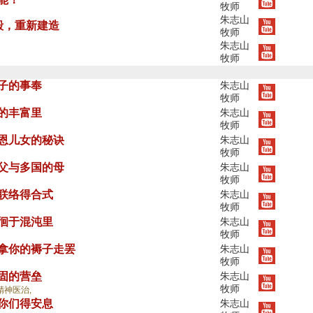
牧师
朱志山
拆毁，重新建造
牧师
朱志山
牧师
果子的事奉
朱志山
牧师
神的丰富里
朱志山
牧师
蒙恩儿女的秘诀
朱志山
牧师
的父与多国的母
朱志山
牧师
中联络得合式
朱志山
牧师
徘徊于混沌里
朱志山
牧师
，拿你的褥子走罢
朱志山
牧师
坚固的营垒
朱志山
牧师
精神医治,
使你们得安息
朱志山