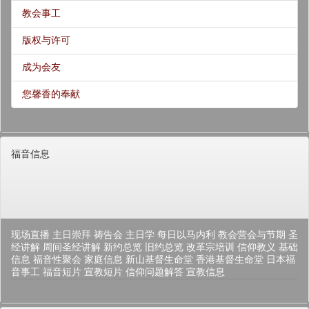
教会事工
版权与许可
成为会友
您馨香的奉献
福音信息
现场直播
主日崇拜
祷告会
主日学
每日以马内利
教会营会与节期
圣
经讲解
周间圣经讲解
新约总览
旧约总览
改革宗培训
信仰教义
基础
信息
福音性聚会
家庭信息
新山基督生命堂
香港基督生命堂
日本福
音事工
福音短片
宣教短片
信仰问题解答
宣教信息