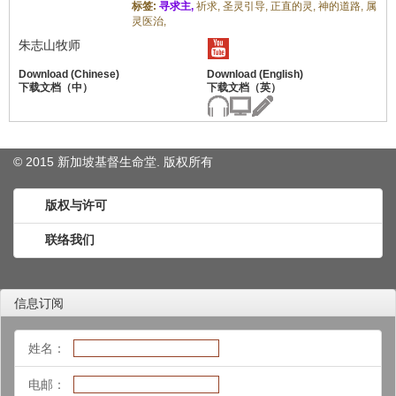
标签:
寻求主,
祈求,
圣灵引导,
正直的灵,
神的道路,
属
灵医治,
朱志山牧师
© 2015 新加坡基督生命堂. 版权
所有
版权与许可
联络我们
信息订阅
姓名：
电邮：