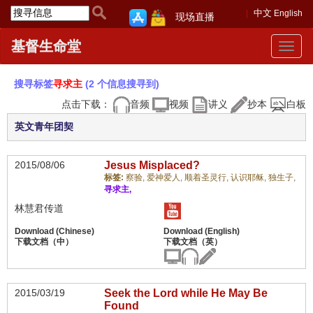
中文
English
现场直播
基督生命堂
Toggle
navigat
搜寻标签
寻求主
(2 个信息搜寻到)
点击下载：
音频
视频
讲义
抄本
白板
英文青年团契
2015/08/06
Jesus Misplaced?
标签:
察验,
爱神爱人,
顺着圣灵行,
认识耶稣,
独生子,
寻求主,
林慧君传道
2015/03/19
Seek the Lord while He May Be
Found