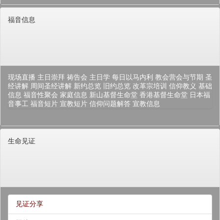
福音信息
现场直播
主日崇拜
祷告会
主日学
每日以马内利
教会营会与节期
圣
经讲解
周间圣经讲解
新约总览
旧约总览
改革宗培训
信仰教义
基础
信息
福音性聚会
家庭信息
新山基督生命堂
香港基督生命堂
日本福
音事工
福音短片
宣教短片
信仰问题解答
宣教信息
生命见证
见证分享