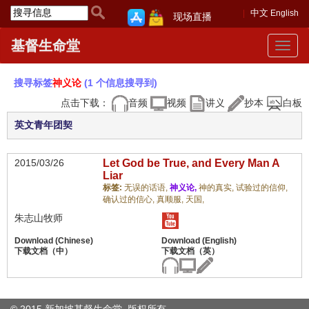
中文
English
现场直播
基督生命堂
Toggle
navigat
搜寻标签
神义论
(1 个信息搜寻到)
点击下载：
音频
视频
讲义
抄本
白板
英文青年团契
2015/03/26
Let God be True, and Every Man A
Liar
标签:
无误的话语,
神义论,
神的真实,
试验过的信仰,
确认过的信心,
真顺服,
天国,
朱志山牧师