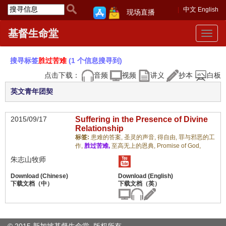
中文
English
现场直播
基督生命堂
Toggle
navigat
搜寻标签
胜过苦难
(1 个信息搜寻到)
点击下载：
音频
视频
讲义
抄本
白板
英文青年团契
2015/09/17
Suffering in the Presence of Divine
Relationship
标签:
患难的答案,
圣灵的声音,
得自由,
罪与邪恶的工
作,
胜过苦难,
至高无上的恩典,
Promise of God,
朱志山牧师