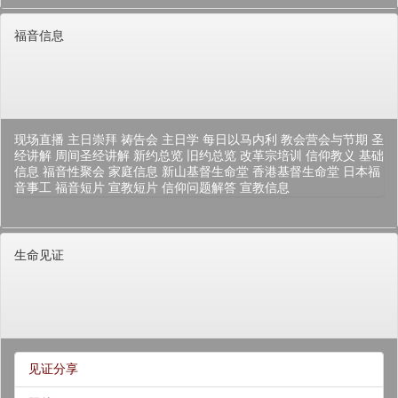
福音信息
现场直播
主日崇拜
祷告会
主日学
每日以马内利
教会营会与节期
圣
经讲解
周间圣经讲解
新约总览
旧约总览
改革宗培训
信仰教义
基础
信息
福音性聚会
家庭信息
新山基督生命堂
香港基督生命堂
日本福
音事工
福音短片
宣教短片
信仰问题解答
宣教信息
生命见证
见证分享