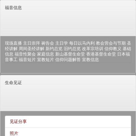
福音信息
现场直播
主日崇拜
祷告会
主日学
每日以马内利
教会营会与节期
圣
经讲解
周间圣经讲解
新约总览
旧约总览
改革宗培训
信仰教义
基础
信息
福音性聚会
家庭信息
新山基督生命堂
香港基督生命堂
日本福
音事工
福音短片
宣教短片
信仰问题解答
宣教信息
生命见证
见证分享
照片