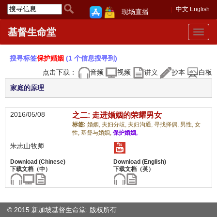
中文
English
现场直播
基督生命堂
Toggle
navigat
搜寻标签
保护婚姻
(1 个信息搜寻到)
点击下载：
音频
视频
讲义
抄本
白板
家庭的原理
2016/05/08
之二: 走进婚姻的荣耀男女
标签:
婚姻,
夫妇分歧,
夫妇沟通,
寻找择偶,
男性,
女
性,
基督与婚姻,
保护婚姻,
朱志山牧师
© 2015 新加坡基督生命堂. 版权
所有