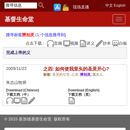
中文
English
现场直播
基督生命堂
Toggle
navigat
搜寻标签
辨别灵
(1 个信息搜寻到)
点击下载：
音频
视频
讲义
抄本
白板
完成上帝的义
2009/11/22
之四: 如何使我里头的圣灵开心?
标签:
圣灵的引导,
心灵,
辨别灵,
属灵人,
朱志山牧师
© 2015 新加坡基督生命堂. 版权
所有