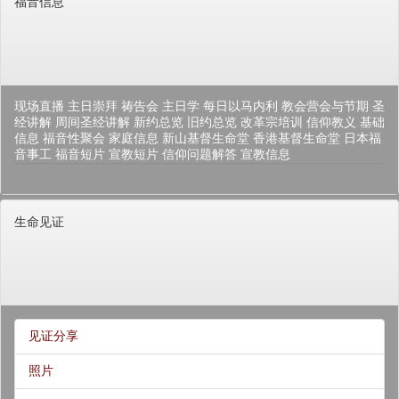
福音信息
现场直播
主日崇拜
祷告会
主日学
每日以马内利
教会营会与节期
圣
经讲解
周间圣经讲解
新约总览
旧约总览
改革宗培训
信仰教义
基础
信息
福音性聚会
家庭信息
新山基督生命堂
香港基督生命堂
日本福
音事工
福音短片
宣教短片
信仰问题解答
宣教信息
生命见证
见证分享
照片