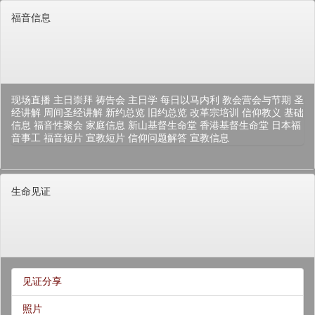
福音信息
现场直播
主日崇拜
祷告会
主日学
每日以马内利
教会营会与节期
圣
经讲解
周间圣经讲解
新约总览
旧约总览
改革宗培训
信仰教义
基础
信息
福音性聚会
家庭信息
新山基督生命堂
香港基督生命堂
日本福
音事工
福音短片
宣教短片
信仰问题解答
宣教信息
生命见证
见证分享
照片