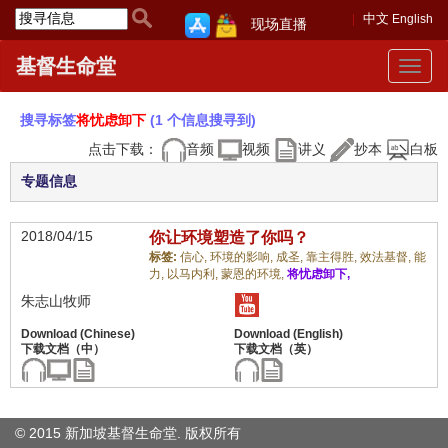
中文
English
现场直播
基督生命堂
Toggle
navigat
搜寻标签
将忧虑卸下
(1 个信息搜寻到)
点击下载：
音频
视频
讲义
抄本
白板
专题信息
2018/04/15
你让环境塑造了你吗？
标签:
信心,
环境的影响,
成圣,
靠主得胜,
效法基督,
能
力,
以马内利,
蒙恩的环境,
将忧虑卸下,
朱志山牧师
© 2015 新加坡基督生命堂. 版权
所有