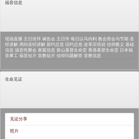
福音信息
现场直播
主日崇拜
祷告会
主日学
每日以马内利
教会营会与节期
圣
经讲解
周间圣经讲解
新约总览
旧约总览
改革宗培训
信仰教义
基础
信息
福音性聚会
家庭信息
新山基督生命堂
香港基督生命堂
日本福
音事工
福音短片
宣教短片
信仰问题解答
宣教信息
生命见证
见证分享
照片