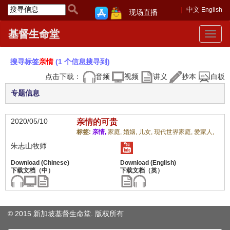
中文
English
现场直播
基督生命堂
Toggle
navigat
搜寻标签
亲情
(1 个信息搜寻到)
点击下载：
音频
视频
讲义
抄本
白板
专题信息
2020/05/10
亲情的可贵
标签:
亲情,
家庭,
婚姻,
儿女,
现代世界家庭,
爱家人,
朱志山牧师
© 2015 新加坡基督生命堂. 版权
所有