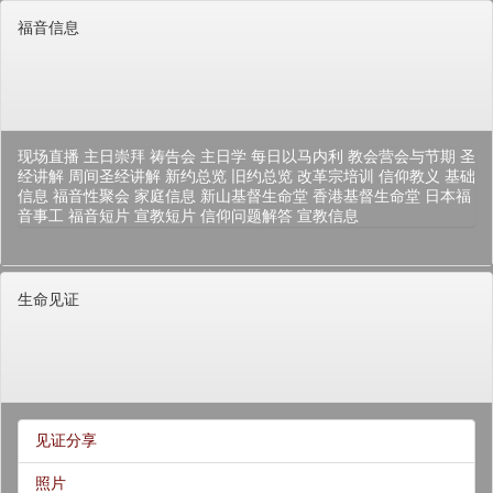
福音信息
现场直播
主日崇拜
祷告会
主日学
每日以马内利
教会营会与节期
圣
经讲解
周间圣经讲解
新约总览
旧约总览
改革宗培训
信仰教义
基础
信息
福音性聚会
家庭信息
新山基督生命堂
香港基督生命堂
日本福
音事工
福音短片
宣教短片
信仰问题解答
宣教信息
生命见证
见证分享
照片