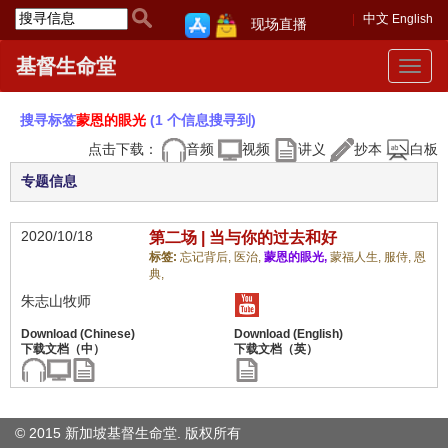
中文
English
现场直播
基督生命堂
Toggle
navigat
搜寻标签
蒙恩的眼光
(1 个信息搜寻到)
点击下载：
音频
视频
讲义
抄本
白板
专题信息
2020/10/18
第二场 | 当与你的过去和好
标签:
忘记背后,
医治,
蒙恩的眼光,
蒙福人生,
服侍,
恩
典,
朱志山牧师
© 2015 新加坡基督生命堂. 版权
所有