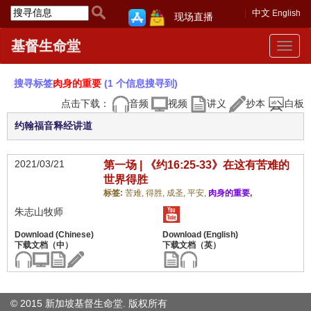
中文
English
现场直播
基督生命堂
Toggle
navigat
搜寻标签
肉身的重要
(1 个信息搜寻到)
点击下载：
音频
视频
讲义
抄本
白板
约翰福音释经讲道
2021/03/21
第一场 | 《约16:25-33》在这有苦难的
世界得胜
标签:
苦难,
得胜,
成圣,
平安,
肉身的重要,
朱志山牧师
© 2015 新加坡基督生命堂. 版权
所有