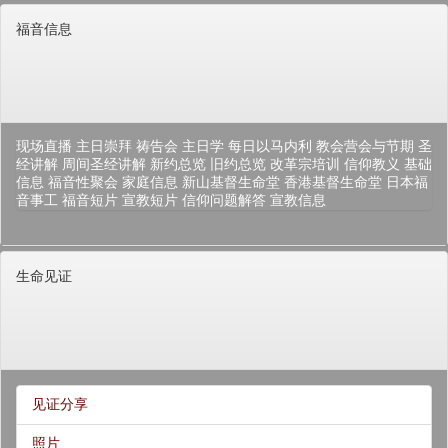
福音信息
现场直播
主日崇拜
祷告会
主日学
每日以马内利
教会营会与节期
圣
经讲解
周间圣经讲解
新约总览
旧约总览
改革宗培训
信仰教义
基础
信息
福音性聚会
家庭信息
新山基督生命堂
香港基督生命堂
日本福
音事工
福音短片
宣教短片
信仰问题解答
宣教信息
生命见证
见证分享
照片