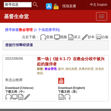
中文
English
现场直播
基督生命堂
Toggle
navigat
搜寻标签
教会管理
(1 个信息搜寻到)
点击下载：
音频
视频
讲义
抄本
白板
使徒行传释经讲道
2022/06/05
第一场 |《徒 6:1-7》在教会分歧中被兴
起的服侍者
标签:
教会管理,
服侍,
彼此相爱,
执事的职责,
讲道的
挑战,
朱志山牧师