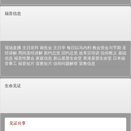
福音信息
现场直播
主日崇拜
祷告会
主日学
每日以马内利
教会营会与节期
圣
经讲解
周间圣经讲解
新约总览
旧约总览
改革宗培训
信仰教义
基础
信息
福音性聚会
家庭信息
新山基督生命堂
香港基督生命堂
日本福
音事工
福音短片
宣教短片
信仰问题解答
宣教信息
生命见证
见证分享