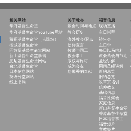
相关网站
关于教会
福音信息
华府基督生命堂
聚会时间与地点
现场直播
华府基督生命堂YouTube网站
教会历史
主日崇拜
蒙福基督生命堂（吉隆坡）
海外教会/聚点
祷告会
槟城基督生命堂
信仰宣言
主日学
匹兹堡基督生命堂网站
牧师与同工
每日以马内利
新山基督生命堂脸谱
教会事工
教会营会与节期
悉尼基督生命堂网站
版权与许可
圣经讲解
台北基督生命堂
成为会友
周间圣经讲解
日本信息网站
您馨香的奉献
新约总览
英语分堂网站
旧约总览
线上书局
改革宗培训
信仰教义
基础信息
福音性聚会
家庭信息
新山基督生命堂
香港基督生命堂
日本福音事工
福音短片
宣教短片