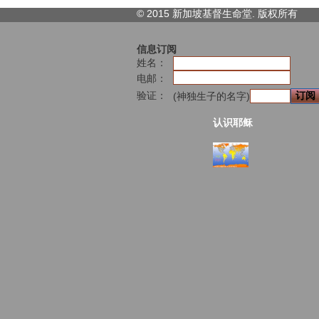
© 2015 新加坡基督生命堂. 版权
所有
信息订阅
姓名：
电邮：
验证：
(神独生子的名字)
认识耶稣