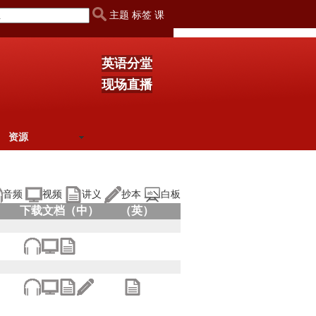
主题 标签 课
英语分堂
现场直播
资源
音频
视频
讲义
抄本
白板
下载文档（中）
（英）