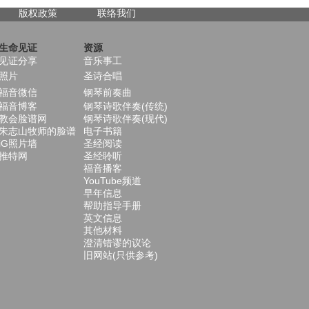
版权政策
联络我们
生命见证
资源
见证分享
音乐事工
照片
圣诗合唱
福音微信
钢琴前奏曲
福音博客
钢琴诗歌伴奏(传统)
教会脸谱网
钢琴诗歌伴奏(现代)
朱志山牧师的脸谱
电子书籍
iG照片墙
圣经阅读
推特网
圣经聆听
福音播客
YouTube频道
早年信息
帮助指导手册
英文信息
其他材料
澄清错谬的议论
旧网站(只供参考)