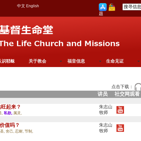
中文
English
题
认识耶稣
关于教会
福音信息
生命见证
点击下载：
讲员
社交网观看
挑旺起来？
朱志山
牧师
圣,
私欲,
属灵,
有价值吗？
朱志山
牧师
圣,
舍己,
忍耐,
节制,