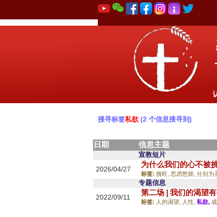
搜寻标签
私欲
(2 个信息搜寻到)
日期
信息主题
宣教短片
为什么我们的心不被
2026/04/27
标签:
挑旺,
思虑愁烦,
分别为
专题信息
第二场 | 我们的渴望
2022/09/11
标签:
人的渴望,
人性,
私欲,
成