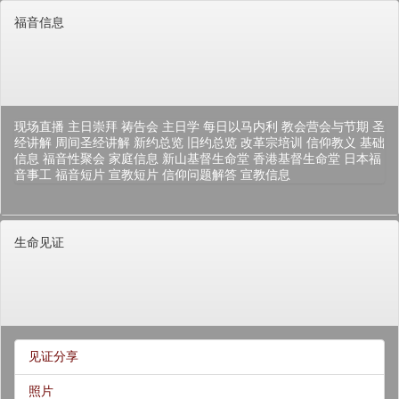
福音信息
现场直播
主日崇拜
祷告会
主日学
每日以马内利
教会营会与节期
圣
经讲解
周间圣经讲解
新约总览
旧约总览
改革宗培训
信仰教义
基础
信息
福音性聚会
家庭信息
新山基督生命堂
香港基督生命堂
日本福
音事工
福音短片
宣教短片
信仰问题解答
宣教信息
生命见证
见证分享
照片