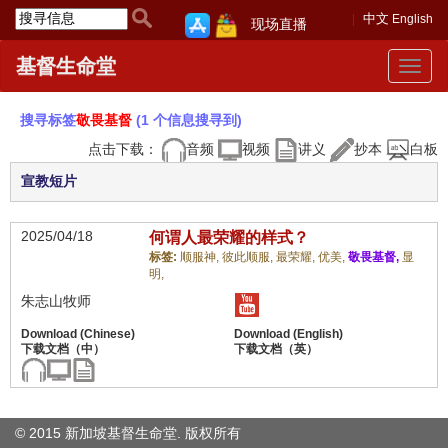
中文
English
现场直播
基督生命堂
Toggle
navigat
搜寻标签
敬畏基督
(1 个信息搜寻到)
点击下载：
音频
视频
讲义
抄本
白板
宣教短片
2025/04/18
何谓人最荣耀的样式？
标签:
顺服神,
彼此顺服,
最荣耀,
优美,
敬畏基督,
显
明,
朱志山牧师
© 2015 新加坡基督生命堂. 版权
所有