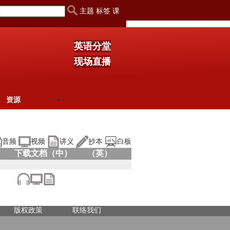
主题 标签 课
英语分堂
现场直播
资源
音频
视频
讲义
抄本
白板
下载文档（中）
（英）
版权政策
联络我们