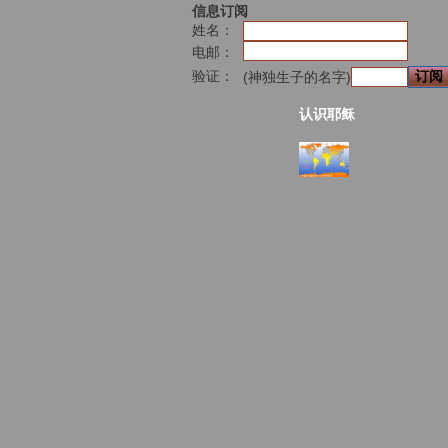
信息订阅
姓名：
电邮：
验证：
(神独生子的名字)
认识耶稣