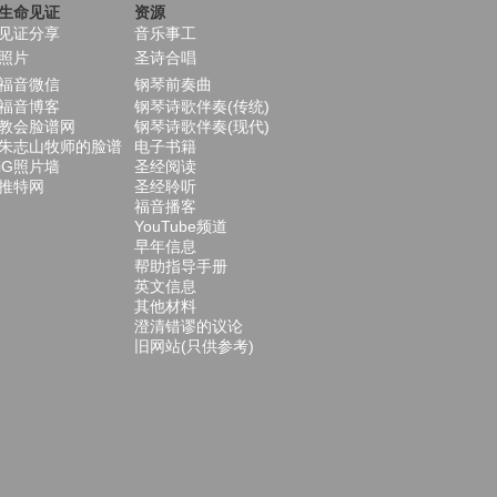
生命见证
资源
见证分享
音乐事工
照片
圣诗合唱
福音微信
钢琴前奏曲
福音博客
钢琴诗歌伴奏(传统)
教会脸谱网
钢琴诗歌伴奏(现代)
朱志山牧师的脸谱
电子书籍
iG照片墙
圣经阅读
推特网
圣经聆听
福音播客
YouTube频道
早年信息
帮助指导手册
英文信息
其他材料
澄清错谬的议论
旧网站(只供参考)