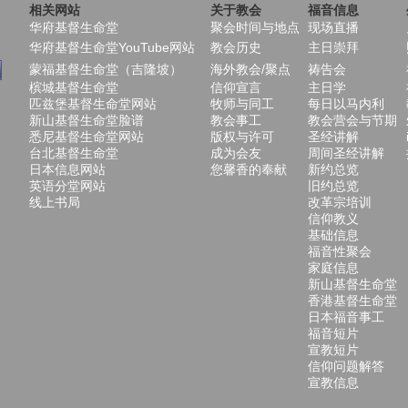
相关网站
关于教会
福音信息
华府基督生命堂
聚会时间与地点
现场直播
华府基督生命堂YouTube网站
教会历史
主日崇拜
蒙福基督生命堂（吉隆坡）
海外教会/聚点
祷告会
槟城基督生命堂
信仰宣言
主日学
匹兹堡基督生命堂网站
牧师与同工
每日以马内利
新山基督生命堂脸谱
教会事工
教会营会与节期
悉尼基督生命堂网站
版权与许可
圣经讲解
台北基督生命堂
成为会友
周间圣经讲解
日本信息网站
您馨香的奉献
新约总览
英语分堂网站
旧约总览
线上书局
改革宗培训
信仰教义
基础信息
福音性聚会
家庭信息
新山基督生命堂
香港基督生命堂
日本福音事工
福音短片
宣教短片
信仰问题解答
宣教信息