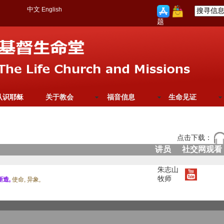
中文
English
题
认识耶稣
关于教会
福音信息
生命见证
点击下载：
讲员
社交网观看
朱志山
牧师
新造,
使命,
异象,