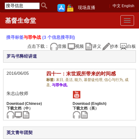
中文
English
现场直播
基督生命堂
Toggle
navigat
搜寻标签
与罪争战
(3 个信息搜寻到)
点击下载：
音频
视频
讲义
抄本
白板
罗马书释经讲道
2016/06/05
四十一：末世观所带来的时间感
标签:
末日,
圣洁,
能力,
基督徒伦理,
信心与行为,
成
圣,
与罪争战,
朱志山牧师
英文青年团契