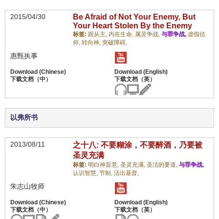
2015/04/30
Be Afraid of Not Your Enemy, But
Your Heart Stolen By the Enemy
标签:
跟从主,
内在生命,
属灵争战,
与罪争战,
虚假信
仰,
转向神,
突破障碍,
惠甄执事
以弗所书
2013/08/11
之十八: 不要糊涂，不要醉酒，乃要被
圣灵充满
标签:
明白神旨意,
圣灵充满,
圣洁的要道,
与罪争战,
认识智慧,
节制,
活出基督,
朱志山牧师