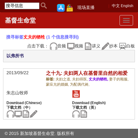
中文
English
现场直播
基督生命堂
Toggle
navigat
搜寻标签
丈夫的牺牲
(1 个信息搜寻到)
点击下载：
音频
视频
讲义
抄本
白板
以弗所书
2013/09/22
之十九: 夫妇两人在基督里自然的相爱
标签:
夫妇之道,
夫妇得医,
丈夫的牺牲,
妻子的顺服,
蒙应允的婚姻,
为配偶代祷,
朱志山牧师
© 2015 新加坡基督生命堂. 版权
所有