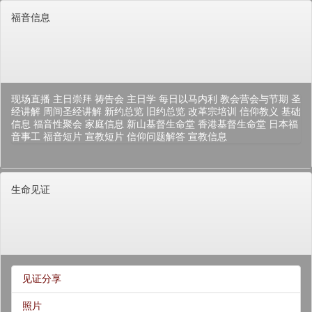
福音信息
现场直播
主日崇拜
祷告会
主日学
每日以马内利
教会营会与节期
圣
经讲解
周间圣经讲解
新约总览
旧约总览
改革宗培训
信仰教义
基础
信息
福音性聚会
家庭信息
新山基督生命堂
香港基督生命堂
日本福
音事工
福音短片
宣教短片
信仰问题解答
宣教信息
生命见证
见证分享
照片