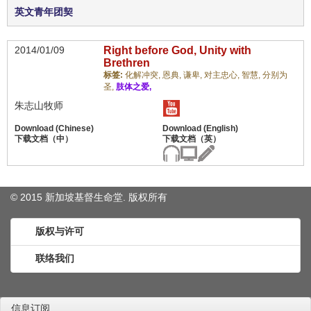
英文青年团契
2014/01/09
Right before God, Unity with
Brethren
标签:
化解冲突,
恩典,
谦卑,
对主忠心,
智慧,
分别为
圣,
肢体之爱,
朱志山牧师
© 2015 新加坡基督生命堂. 版权
所有
版权与许可
联络我们
信息订阅