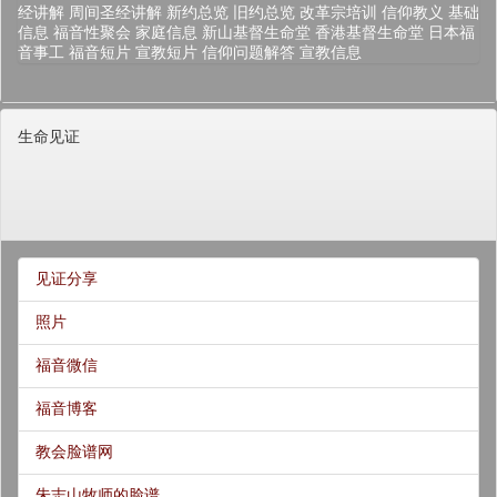
经讲解
周间圣经讲解
新约总览
旧约总览
改革宗培训
信仰教义
基础
信息
福音性聚会
家庭信息
新山基督生命堂
香港基督生命堂
日本福
音事工
福音短片
宣教短片
信仰问题解答
宣教信息
生命见证
见证分享
照片
福音微信
福音博客
教会脸谱网
朱志山牧师的脸谱