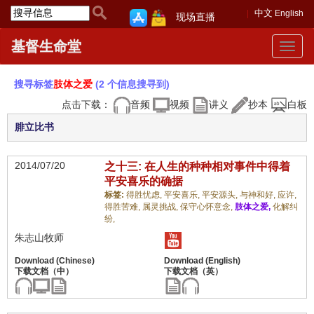
中文
English
现场直播
基督生命堂
Toggle
navigat
搜寻标签
肢体之爱
(2 个信息搜寻到)
点击下载：
音频
视频
讲义
抄本
白板
腓立比书
2014/07/20
之十三: 在人生的种种相对事件中得着
平安喜乐的确据
标签:
得胜忧虑,
平安喜乐,
平安源头,
与神和好,
应许,
得胜苦难,
属灵挑战,
保守心怀意念,
肢体之爱,
化解纠
纷,
朱志山牧师