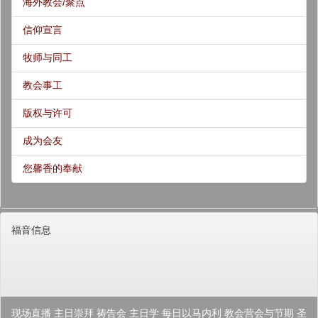
海外教会/聚点
信仰宣言
牧师与同工
教会事工
版权与许可
成为会友
您馨香的奉献
福音信息
现场直播
主日崇拜
祷告会
主日学
每日以马内利
教会营会与节期
圣