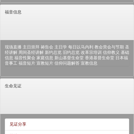
福音信息
现场直播
主日崇拜
祷告会
主日学
每日以马内利
教会营会与节期
圣
经讲解
周间圣经讲解
新约总览
旧约总览
改革宗培训
信仰教义
基础
信息
福音性聚会
家庭信息
新山基督生命堂
香港基督生命堂
日本福
音事工
福音短片
宣教短片
信仰问题解答
宣教信息
生命见证
见证分享