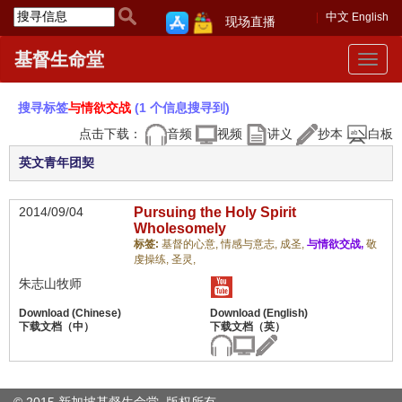
中文
English
现场直播
基督生命堂
Toggle
navigat
搜寻标签
与情欲交战
(1 个信息搜寻到)
点击下载：
音频
视频
讲义
抄本
白板
英文青年团契
2014/09/04
Pursuing the Holy Spirit
Wholesomely
标签:
基督的心意,
情感与意志,
成圣,
与情欲交战,
敬
虔操练,
圣灵,
朱志山牧师