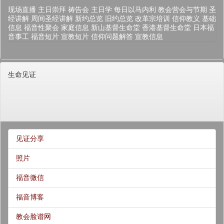
现场直播
主日崇拜
祷告会
主日学
每日以马内利
教会营会与节期
圣
经讲解
周间圣经讲解
新约总览
旧约总览
改革宗培训
信仰教义
基础
信息
福音性聚会
家庭信息
新山基督生命堂
香港基督生命堂
日本福
音事工
福音短片
宣教短片
信仰问题解答
宣教信息
生命见证
见证分享
照片
福音微信
福音博客
教会脸谱网