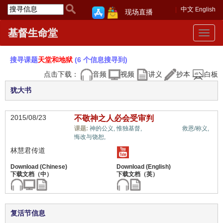
中文
English
现场直播
基督生命堂
Toggle
navigat
搜寻课题
天堂和地狱
(6 个信息搜寻到)
点击下载：
音频
视频
讲义
抄本
白板
犹大书
2015/08/23
不敬神之人必会受审判
天堂和地狱,
课题:
神的公义,
惟独基督,
救恩/称义,
悔改与饶恕,
林慧君传道
复活节信息