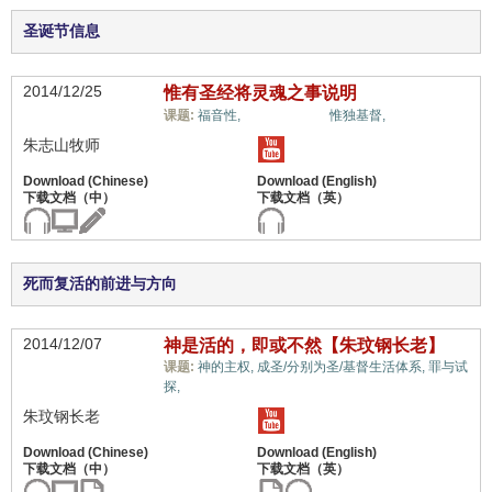
圣诞节信息
2014/12/25
惟有圣经将灵魂之事说明
天堂和地狱,
课题:
福音性,
惟独基督,
朱志山牧师
死而复活的前进与方向
2014/12/07
神是活的，即或不然【朱玟钢长老】
课题:
神的主权,
成圣/分别为圣/基督生活体系,
罪与试
天堂和地狱,
探,
朱玟钢长老