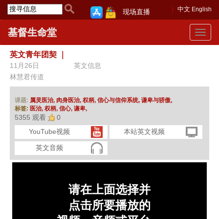
中文
English
现场直播
基督生命堂
Toggle
navigat
英文青年团契
｜
11月26日
英文信息
林慧君传道
课题:
属灵医治,
肉身医治,
权柄,
信心与信仰系统,
谦卑与骄傲,
标签:
医治,
权柄,
信心,
谦卑,
5355 观看
0
YouTube视频
本站英文视频
英文音频