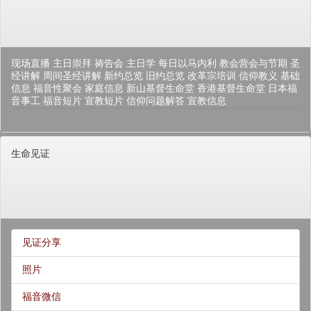
现场直播
主日崇拜
祷告会
主日学
每日以马内利
教会营会与节期
圣
经讲解
周间圣经讲解
新约总览
旧约总览
改革宗培训
信仰教义
基础
信息
福音性聚会
家庭信息
新山基督生命堂
香港基督生命堂
日本福
音事工
福音短片
宣教短片
信仰问题解答
宣教信息
生命见证
见证分享
照片
福音微信