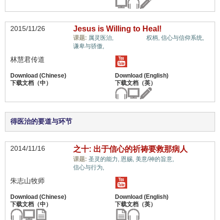
2015/11/26
Jesus is Willing to Heal!
肉身医治,
课题:
属灵医治,
权柄,
信心与信仰系统,
谦卑与骄傲,
林慧君传道
得医治的要道与环节
2014/11/16
之十: 出于信心的祈祷要救那病人
肉身医治,
课题:
圣灵的能力,
恩赐,
美意/神的旨意,
信心与行为,
朱志山牧师