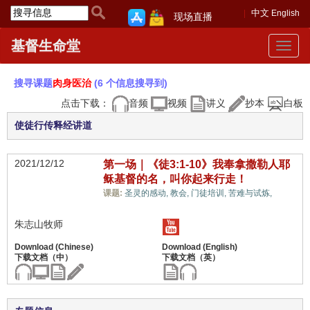
中文
English
现场直播
基督生命堂
Toggle
navigat
搜寻课题
肉身医治
(6 个信息搜寻到)
点击下载：
音频
视频
讲义
抄本
白板
使徒行传释经讲道
2021/12/12
第一场｜《徒3:1-10》我奉拿撒勒人耶
稣基督的名，叫你起来行走！
肉身
课题:
圣灵的感动,
教会,
门徒培训,
苦难与试炼,
医治,
朱志山牧师