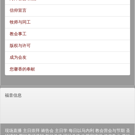
信仰宣言
牧师与同工
教会事工
版权与许可
成为会友
您馨香的奉献
福音信息
现场直播
主日崇拜
祷告会
主日学
每日以马内利
教会营会与节期
圣