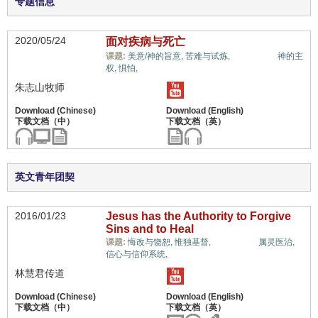
专题信息
2020/05/24
面对疾病与死亡
肉身医治,
课题:
美意/神的旨意,
苦难与试炼,
神的主
权,
惧怕,
朱志山牧师
英文青年团契
2016/01/23
Jesus has the Authority to Forgive
Sins and to Heal
肉身医治,
课题:
悔改与饶恕,
惟独基督,
属灵医治,
信心与信仰系统,
林慧君传道