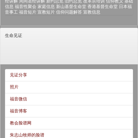
经讲解
周间圣经讲解
新约总览
旧约总览
改革宗培训
信仰教义
基础
信息
福音性聚会
家庭信息
新山基督生命堂
香港基督生命堂
日本福
音事工
福音短片
宣教短片
信仰问题解答
宣教信息
生命见证
见证分享
照片
福音微信
福音博客
教会脸谱网
朱志山牧师的脸谱