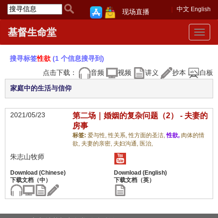
中文
English
现场直播
基督生命堂
Toggle
navigat
搜寻标签
性欲
(1 个信息搜寻到)
点击下载：
音频
视频
讲义
抄本
白板
家庭中的生活与信仰
2021/05/23
第二场｜婚姻的复杂问题（2） - 夫妻的
房事
标签:
爱与性,
性关系,
性方面的圣洁,
性欲,
肉体的情
欲,
夫妻的亲密,
夫妇沟通,
医治,
朱志山牧师