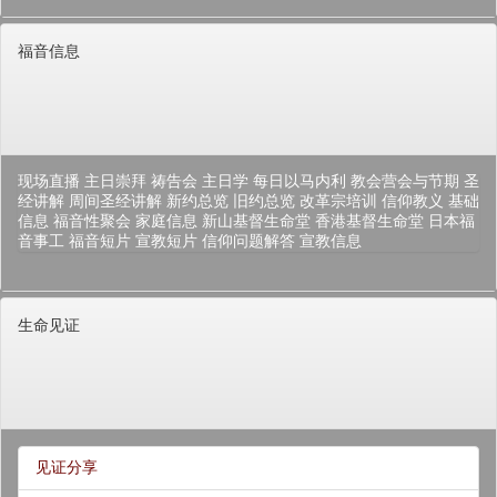
福音信息
现场直播
主日崇拜
祷告会
主日学
每日以马内利
教会营会与节期
圣
经讲解
周间圣经讲解
新约总览
旧约总览
改革宗培训
信仰教义
基础
信息
福音性聚会
家庭信息
新山基督生命堂
香港基督生命堂
日本福
音事工
福音短片
宣教短片
信仰问题解答
宣教信息
生命见证
见证分享