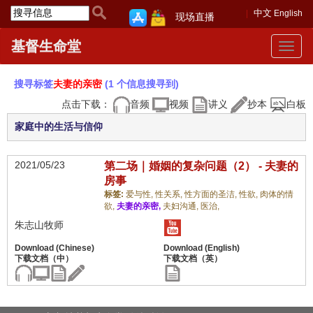
中文
English
现场直播
基督生命堂
Toggle
navigat
搜寻标签
夫妻的亲密
(1 个信息搜寻到)
点击下载：
音频
视频
讲义
抄本
白板
家庭中的生活与信仰
2021/05/23
第二场｜婚姻的复杂问题（2） - 夫妻的
房事
标签:
爱与性,
性关系,
性方面的圣洁,
性欲,
肉体的情
欲,
夫妻的亲密,
夫妇沟通,
医治,
朱志山牧师