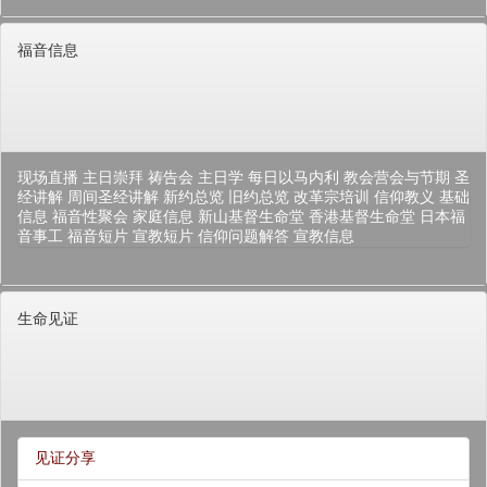
福音信息
现场直播
主日崇拜
祷告会
主日学
每日以马内利
教会营会与节期
圣
经讲解
周间圣经讲解
新约总览
旧约总览
改革宗培训
信仰教义
基础
信息
福音性聚会
家庭信息
新山基督生命堂
香港基督生命堂
日本福
音事工
福音短片
宣教短片
信仰问题解答
宣教信息
生命见证
见证分享