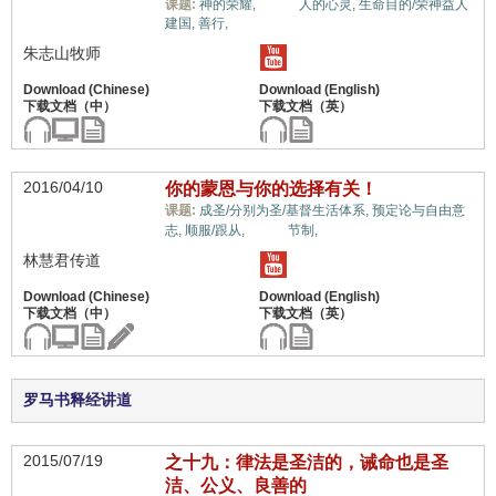
自由,
课题:
神的荣耀,
人的心灵,
生命目的/荣神益人
建国,
善行,
朱志山牧师
2016/04/10
你的蒙恩与你的选择有关！
课题:
成圣/分别为圣/基督生活体系,
预定论与自由意
自由,
志,
顺服/跟从,
节制,
林慧君传道
罗马书释经讲道
2015/07/19
之十九：律法是圣洁的，诫命也是圣
洁、公义、良善的