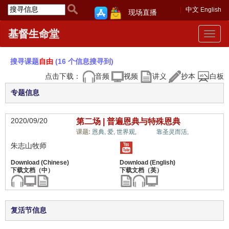
中文
English
现场直播
基督生命堂
Toggle
navigat
搜寻课题
自由
(16 个信息搜寻到)
点击下载：
音频
视频
讲义
抄本
白板
专题信息
2020/09/20
第二场 | 普遍恩典与特殊恩典
自由,
课题:
恩典,
爱,
世界观,
靠圣灵而活,
朱志山牧师
复活节信息