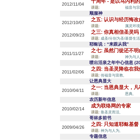
十周年 - 是以马内利
2012/11/04
圣灵的能力,
课题:
福音与宗
顺服神
之五: 认识与经历悔
2012/10/07
圣灵的能力,
课题:
属灵环境
之三: 你真相信圣灵吗
2012/09/23
课题:
成圣/分别为圣/基督生活
耶稣说：“来跟从我”
之七: 虽然门徒还不
2011/11/27
圣灵的能力,
课题:
神为与人
喷出活泉之年中心信息 (20
之四: 当圣灵降临在
2011/02/06
圣灵的
课题:
传福音与宣教,
让恩典显大
之一: 当恩典显大，
2010/04/11
圣灵的能力,
课题:
恩典,
农历新年信息
成为联络网的专家
2010/02/14
圣灵的能
课题:
靠圣灵而活,
哥林多前书
之四: 只知道耶稣基
2009/04/26
圣灵的能
课题:
神为与人为,
专题信息