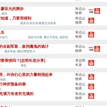
，蒙应允的脚步
朱志山
牧师
圣灵的能力,
,
祷告,
要知道，乃要用得到
朱志山
牧师
圣灵的能力,
,
成圣/分别为圣/基督生活体系,
人生
朱志山
牧师
圣灵的能力,
识自己,
福音与宗教,
重生与变化,
福音性,
赐的全副军装，敌挡魔鬼的诡计
朱志山
牧师
力,
属灵争战,
撒但/黑暗势力,
要畏惧吗？[志明长老分享]
李志明
长老
圣灵的能力,
,
祷告,
的灵，叫你们心里的力量刚强起来
朱志山
牧师
圣灵的能力,
系统,
，行神所预备的善
朱志山
牧师
,
与充满万有者所充满的
朱志山
牧师