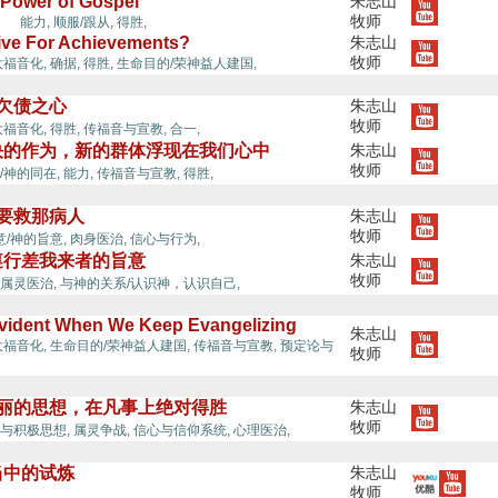
 Power of Gospel
朱志山
力,
牧师
能力,
顺服/跟从,
得胜,
rive For Achievements?
朱志山
牧师
大福音化,
确据,
得胜,
生命目的/荣神益人建国,
到欠债之心
朱志山
牧师
大福音化,
得胜,
传福音与宣教,
合一,
决的作为，新的群体浮现在我们心中
朱志山
牧师
/神的同在,
能力,
传福音与宣教,
得胜,
祷要救那病人
朱志山
牧师
意/神的旨意,
肉身医治,
信心与行为,
遵行差我来者的旨意
朱志山
牧师
圣灵的能力,
属灵医治,
与神的关系/认识神，认识自己,
Evident When We Keep Evangelizing
朱志山
大福音化,
生命目的/荣神益人建国,
传福音与宣教,
预定论与
牧师
美丽的思想，在凡事上绝对得胜
朱志山
牧师
与积极思想,
属灵争战,
信心与信仰系统,
心理医治,
当中的试炼
朱志山
牧师
圣灵的能力,