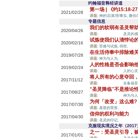
约翰福音释经讲道
第一场 | 《约15:1
2021/02/28
课题:
神的话/真理/事实,
撒但
专题信息
我们的软弱有圣灵帮
2020/04/26
圣灵的能力,
课题:
圣灵的感
试炼使我们认清悖论
2020/02/16
圣灵
课题:
苦难与试炼,
得胜,
在生活侍奉中排除难
2019/07/28
圣灵的能
课题:
神为与人为,
人的性格是否会影响
2019/02/24
圣灵的能力,
课题:
人的心灵
将人所有的心意夺回
2017/11/12
圣灵的能力,
课题:
全备福音
“圣灵降临”不是推论
2017/08/27
圣灵的能力,
课题:
神为与人
为何「改变」这么难?
2017/07/30
圣灵的能
课题:
基督的荣形,
信仰的权利与能力
2017/04/30
圣灵的能
课题:
圣灵的印记,
克服现实境况之年（2017
之一：受圣灵引导，
2017/01/01