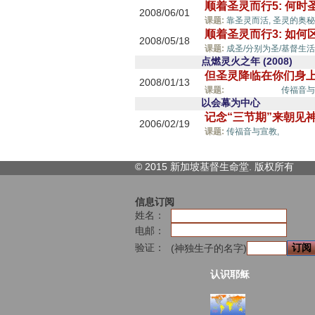
顺着圣灵而行5: 何
2008/06/01
课题:
靠圣灵而活,
圣灵的奥秘
顺着圣灵而行3: 如
2008/05/18
课题:
成圣/分别为圣/基督生活
点燃灵火之年 (2008)
但圣灵降临在你们身上.
2008/01/13
圣灵的能力,
课题:
传福音与
以会幕为中心
记念“三节期”来朝见
2006/02/19
圣灵的
课题:
传福音与宣教,
© 2015 新加坡基督生命堂. 版权
所有
信息订阅
姓名：
电邮：
验证：
(神独生子的名字)
认识耶稣