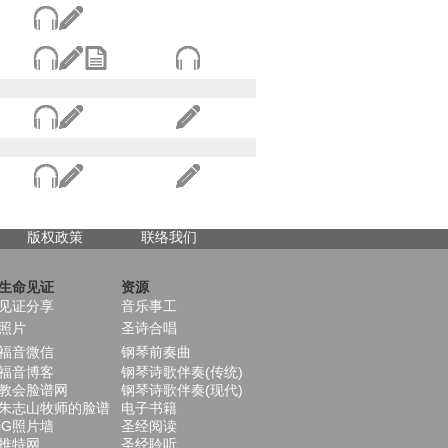
版权政策
联络我们
生命见证
资源
见证分享
音乐事工
照片
圣诗合唱
福音微信
钢琴前奏曲
福音博客
钢琴诗歌伴奏(传统)
教会脸谱网
钢琴诗歌伴奏(现代)
朱志山牧师的脸谱
电子书籍
iG照片墙
圣经阅读
推特网
圣经聆听