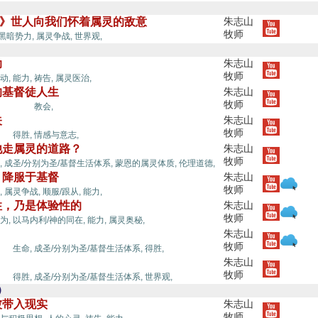
8-27》世人向我们怀着属灵的敌意
朱志山
牧师
圣灵的能力,
/黑暗势力,
属灵争战,
世界观,
助
朱志山
牧师
动,
能力,
祷告,
属灵医治,
的基督徒人生
朱志山
牧师
的能力,
教会,
关
朱志山
牧师
力,
得胜,
情感与意志,
他走属灵的道路？
朱志山
牧师
,
成圣/分别为圣/基督生活体系,
蒙恩的属灵体质,
伦理道德,
，降服于基督
朱志山
牧师
,
属灵争战,
顺服/跟从,
能力,
性，乃是体验性的
朱志山
牧师
为,
以马内利/神的同在,
能力,
属灵奥秘,
朱志山
牧师
力,
生命,
成圣/分别为圣/基督生活体系,
得胜,
朱志山
牧师
力,
得胜,
成圣/分别为圣/基督生活体系,
世界观,
）
被带入现实
朱志山
牧师