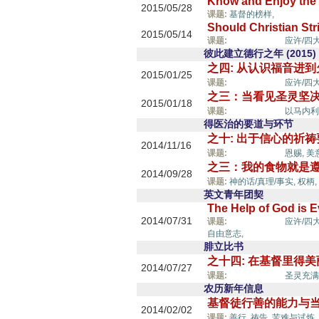
Know and Enjoy the
2015/05/28
圣灵的能
课题:
基督的榜样,
Should Christian St
2015/05/14
圣灵的能力,
课题:
应许/四
彼此建立德行之年 (2015)
之四: 从认识福音进
2015/01/25
圣灵的能力,
课题:
应许/四
之三：当看见圣灵坚
2015/01/18
圣灵的能力,
课题:
以马内利
得医治的要道与环节
之十: 出于信心的祈
2014/11/16
圣灵的能力,
课题:
恩赐,
美
之三：我的食物就是
2014/09/28
课题:
神的话/真理/事实,
权柄,
英文青年团契
The Help of God is 
2014/07/31
圣灵的能力,
课题:
应许/四
自由意志,
腓立比书
之十四: 在基督里得
2014/07/27
圣灵的能力,
课题:
圣灵充满
农历新年信息
基督徒行善的能力与
2014/02/02
课题:
善行,
祷告,
苦难与试炼,