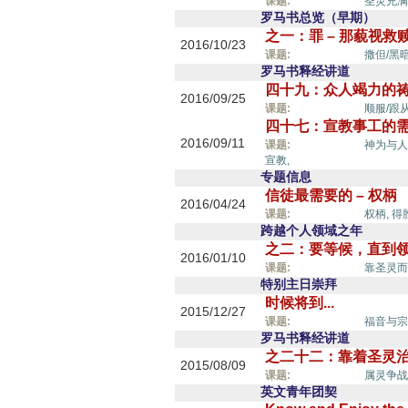
圣灵的能力,
课题:
圣灵充满
罗马书总览（早期）
之一：罪 – 那藐视
2016/10/23
圣灵的能力,
课题:
撒但/黑
罗马书释经讲道
四十九：众人竭力的
2016/09/25
圣灵的能力,
课题:
顺服/跟从
四十七：宣教事工的
2016/09/11
圣灵的能力,
课题:
神为与人
宣教,
专题信息
信徒最需要的 – 权柄
2016/04/24
圣灵的能力,
课题:
权柄,
得
跨越个人领域之年
之二：要等候，直到
2016/01/10
圣灵的能力,
课题:
靠圣灵而
特别主日崇拜
时候将到...
2015/12/27
圣灵的能力,
课题:
福音与宗
罗马书释经讲道
之二十二：靠着圣灵
2015/08/09
圣灵的能力,
课题:
属灵争战
英文青年团契