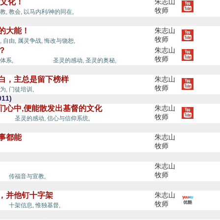
的文化！
朱志山
牧师
教,
教会,
以马内利/神的同在,
改的大能！
朱志山
牧师
,
自由,
属灵争战,
悔改与饶恕,
？
朱志山
牧师
圣灵的能力,
体系,
圣灵的感动,
圣灵的奥秘,
明白，主总是留下榜样
朱志山
牧师
为,
门徒培训,
11)
我们心中,便能散发出基督的文化
朱志山
牧师
能力,
圣灵的感动,
信心与信仰系统,
凡事都能
朱志山
牧师
朱志山
牧师
力,
传福音与宣教,
督，并他钉十字架
朱志山
牧师
力,
十架信息,
惟独基督,