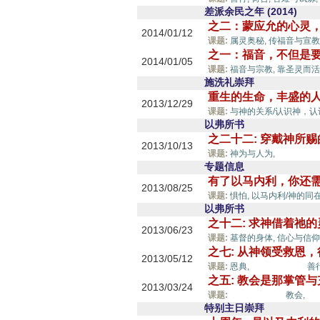
差派余民之年 (2014)
之二：蒙应允的心灵
2014/01/12
课题:
属灵奥秘,
传福音与宣教
之一：福音，不但是
2014/01/05
课题:
福音与宗教,
靠圣灵而活
施洗礼崇拜
重生的生命，丰盛的
2013/12/29
课题:
与神的关系/认识神，认
以弗所书
之二十二: 穿戴神所
2013/10/13
圣灵的能
课题:
神为与人为,
专题信息
有了以马内利，你还需
2013/08/25
课题:
惧怕,
以马内利/神的同在
以弗所书
之十二: 求神借着祂
2013/06/23
课题:
基督的身体,
信心与信仰
之七: 从神领受救恩
2013/05/12
圣灵的能力,
课题:
恩典,
善行
之五: 教会是那掌管
2013/03/24
圣灵的能力,
课题:
教会,
特别主日崇拜