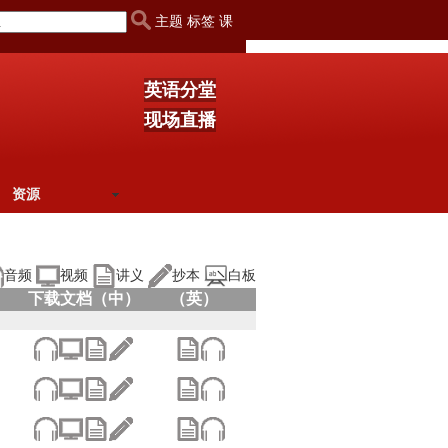
主题 标签 课
英语分堂
现场直播
资源
音频
视频
讲义
抄本
白板
下载文档（中）
（英）