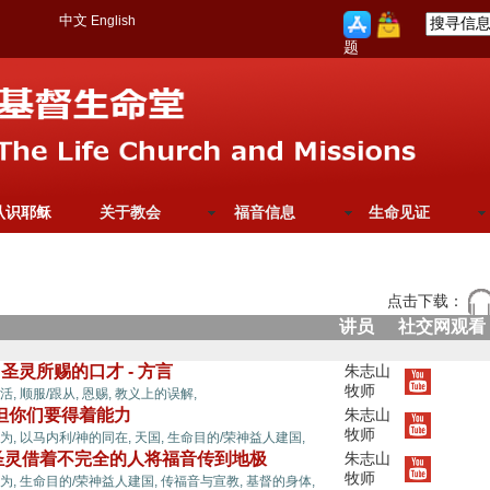
中文
English
题
认识耶稣
关于教会
福音信息
生命见证
点击下载：
讲员
社交网观看
》圣灵所赐的口才 - 方言
朱志山
牧师
活,
顺服/跟从,
恩赐,
教义上的误解,
》但你们要得着能力
朱志山
牧师
为,
以马内利/神的同在,
天国,
生命目的/荣神益人建国,
2》 圣灵借着不完全的人将福音传到地极
朱志山
牧师
为,
生命目的/荣神益人建国,
传福音与宣教,
基督的身体,