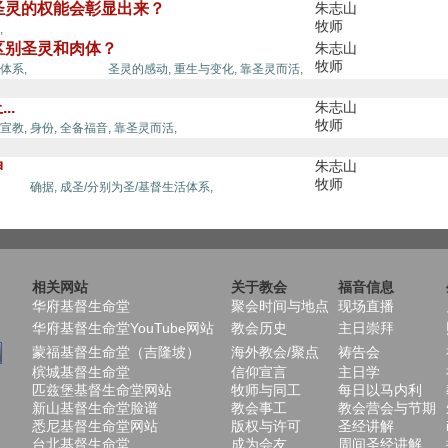
时圣灵的权能会彰显出来？
朱志山
牧师
圣灵的能力,
,
何区别圣灵和肉体？
朱志山
牧师
圣灵的能力,
体系,
圣灵的感动,
重生与变化,
靠圣灵而活,
..
朱志山
牧师
宣教,
身份,
全备福音,
靠圣灵而活,
神
朱志山
牧师
能力,
确据,
成圣/分别为圣/基督生活体系,
相关网站
关于教会
福音信息
华府基督生命堂
聚会时间与地点
现场直播
华府基督生命堂YouTube网站
教会历史
主日崇拜
蒙福基督生命堂（吉隆坡）
海外教会/聚点
祷告会
槟城基督生命堂
信仰宣言
主日学
匹兹堡基督生命堂网站
牧师与同工
每日以马内利
新山基督生命堂脸谱
教会事工
教会营会与节期
悉尼基督生命堂网站
版权与许可
圣经讲解
台北基督生命堂
成为会友
周间圣经讲解