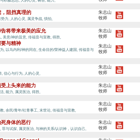
与积极思想,
人的心灵,
祷告,
能力,
救赎，阻挡真理的
朱志山
牧师
暗势力,
人的心灵,
属灵争战,
惧怕,
祷告将带来极美的应允
朱志山
牧师
,
美意/神的旨意,
传福音与宣教,
得胜,
需要与精神
朱志山
为,
以马内利/神的同在,
生命目的/荣神益人建国,
传福音与
牧师
朱志山
牧师
胜,
信心与行为,
人的心灵,
领受上头来的能力
朱志山
牧师
活,
能力,
属灵医治,
得胜,
朱志山
牧师
教,
余民/青年/社青事工,
末世论,
传福音与宣教,
治死身体的恶行
朱志山
牧师
,
罪与试探,
属灵医治,
与神的关系/认识神，认识自己,