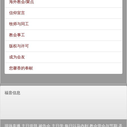
海外教会/聚点
信仰宣言
牧师与同工
教会事工
版权与许可
成为会友
您馨香的奉献
福音信息
现场直播
主日崇拜
祷告会
主日学
每日以马内利
教会营会与节期
圣