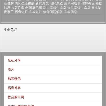
经讲解
周间圣经讲解
新约总览
旧约总览
改革宗培训
信仰教义
基础
信息
福音性聚会
家庭信息
新山基督生命堂
香港基督生命堂
日本福
音事工
福音短片
宣教短片
信仰问题解答
宣教信息
生命见证
见证分享
照片
福音微信
福音博客
教会脸谱网