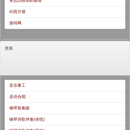
朱志山牧师的脸谱
iG照片墙
推特网
资源
音乐事工
圣诗合唱
钢琴前奏曲
钢琴诗歌伴奏(传统)