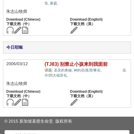
告,
家庭,
朱志山牧师
今日耶稣
2006/03/12
(TJ83) 别禁止小孩来到我面前
儿女/后代,
课题:
圣灵的奥秘,
神的话/真理/事实,
应
许/四大福音化,
朱志山牧师
© 2015 新加坡基督生命堂. 版权
所有