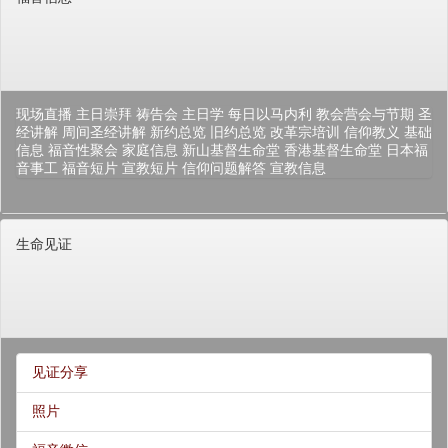
现场直播
主日崇拜
祷告会
主日学
每日以马内利
教会营会与节期
圣
经讲解
周间圣经讲解
新约总览
旧约总览
改革宗培训
信仰教义
基础
信息
福音性聚会
家庭信息
新山基督生命堂
香港基督生命堂
日本福
音事工
福音短片
宣教短片
信仰问题解答
宣教信息
生命见证
见证分享
照片