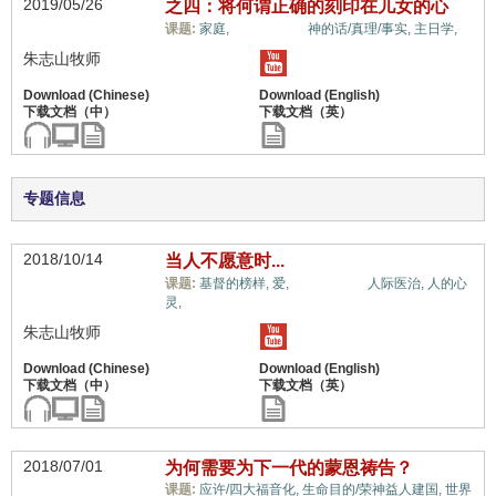
2019/05/26
之四：将何谓正确的刻印在儿女的心
儿女/后代,
课题:
家庭,
神的话/真理/事实,
主日学,
朱志山牧师
专题信息
2018/10/14
当人不愿意时...
儿女/后代,
课题:
基督的榜样,
爱,
人际医治,
人的心
灵,
朱志山牧师
2018/07/01
为何需要为下一代的蒙恩祷告？
课题:
应许/四大福音化,
生命目的/荣神益人建国,
世界