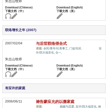
朱志山牧师
联络增长之年 (2007)
2007/02/04
与后世联络得合式
儿女/后代,
课题:
余民/青年/社青事工,
门徒培训,
应
许/四大福音化,
合一,
朱志山牧师
有应许的家庭
2006/06/11
祷告蒙应允的以撒家庭
儿女/后代,
课题:
婚姻与恋爱,
应许/四大福音化,
祷