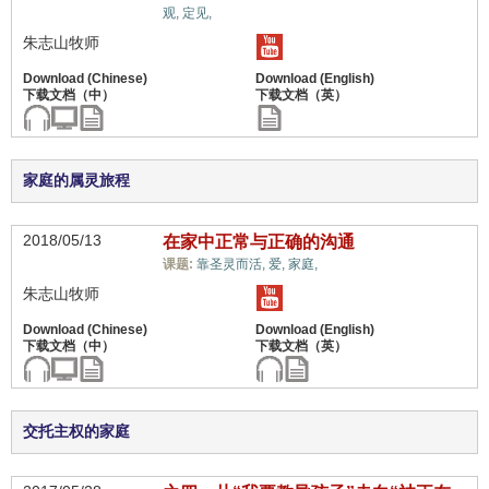
儿女/后代,
观,
定见,
朱志山牧师
家庭的属灵旅程
2018/05/13
在家中正常与正确的沟通
儿女/后代,
课题:
靠圣灵而活,
爱,
家庭,
朱志山牧师
交托主权的家庭