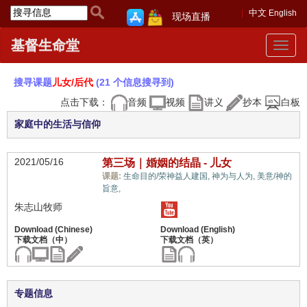
中文
English
现场直播
基督生命堂
Toggle
navigat
搜寻课题
儿女/后代
(21 个信息搜寻到)
点击下载：
音频
视频
讲义
抄本
白板
家庭中的生活与信仰
2021/05/16
第三场｜婚姻的结晶 - 儿女
课题:
生命目的/荣神益人建国,
神为与人为,
美意/神的
儿女/后代,
旨意,
朱志山牧师
专题信息