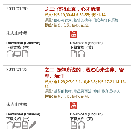
2011/01/30
之三: 信得正直，心才清洁
经文: 约5:19,30-44,6:53-55; 使1:1-14
课题:
信心与行为,
基督的榜样,
信心与信仰系统,
标签:
福音,
心灵,
信心,
征服,
朱志山牧师
2011/01/23
之二: 按神所说的，透过心来生养、管
理、治理
经文: 创1:28,2:7-9,3:1-10,4:3-5; 约5:17-21,14:18-
21
课题:
基督的榜样,
靠圣灵而活,
神的话/真理/事实,
标签:
福音,
心灵,
信心,
征服,
朱志山牧师