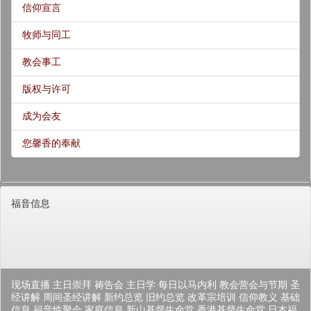
信仰宣言
牧师与同工
教会事工
版权与许可
成为会友
您馨香的奉献
福音信息
现场直播
主日崇拜
祷告会
主日学
每日以马内利
教会营会与节期
圣
经讲解
周间圣经讲解
新约总览
旧约总览
改革宗培训
信仰教义
基础
信息
福音性聚会
家庭信息
新山基督生命堂
香港基督生命堂
日本福