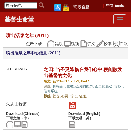
中文
English
现场直播
基督生命堂
Toggle
navigat
喷出活泉之年 (2011)
点击下载：
音频
视频
讲义
抄本
白板
喷出活泉之年中心信息 (2011)
2011/02/06
之四: 当圣灵降临在我们心中,便能散发
出基督的文化
经文: 徒1:1-8,14,2:1-4,36-47
课题:
传福音与宣教,
圣灵的能力,
圣灵的感动,
信心与
信仰系统,
标签:
福音,
心灵,
信心,
征服,
朱志山牧师