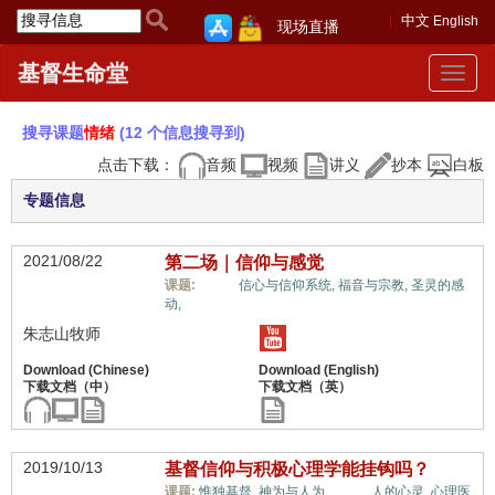
中文
English
现场直播
基督生命堂
Toggle
navigat
搜寻课题
情绪
(12 个信息搜寻到)
点击下载：
音频
视频
讲义
抄本
白板
专题信息
2021/08/22
第二场｜信仰与感觉
情绪,
课题:
信心与信仰系统,
福音与宗教,
圣灵的感
动,
朱志山牧师
2019/10/13
基督信仰与积极心理学能挂钩吗？
情绪,
课题:
惟独基督,
神为与人为,
人的心灵,
心理医