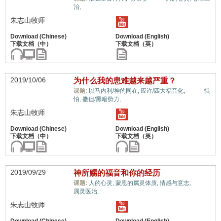
治,
朱志山牧师
2019/10/06
为什么我的患难越来越严重？
情绪,
课题:
以马内利/神的同在,
应许/四大福音化,
惧
怕,
撒但/黑暗势力,
朱志山牧师
2019/09/29
神所赐的福音和你的经历
情绪,
课题:
人的心灵,
蒙恩的属灵体质,
情感与意志,
属灵医治,
朱志山牧师