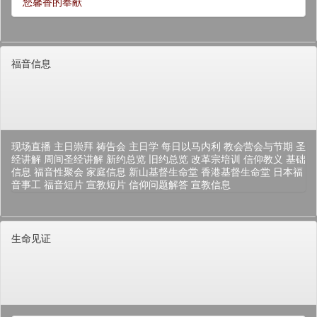
您馨香的奉献
福音信息
现场直播
主日崇拜
祷告会
主日学
每日以马内利
教会营会与节期
圣
经讲解
周间圣经讲解
新约总览
旧约总览
改革宗培训
信仰教义
基础
信息
福音性聚会
家庭信息
新山基督生命堂
香港基督生命堂
日本福
音事工
福音短片
宣教短片
信仰问题解答
宣教信息
生命见证